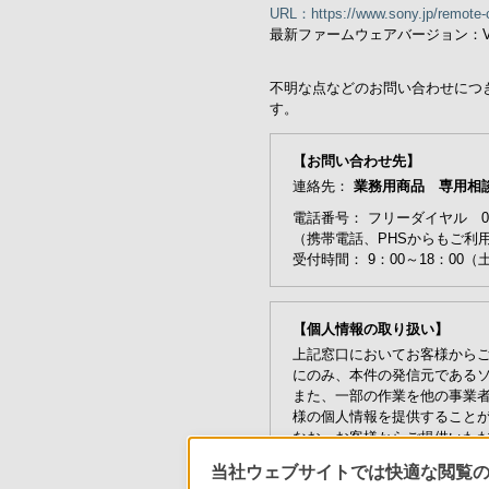
URL：https://www.sony.jp/remote-
最新ファームウェアバージョン：Ver. 
不明な点などのお問い合わせにつ
す。
【お問い合わせ先】
連絡先：
業務用商品 専用相
電話番号： フリーダイヤル 0120
（携帯電話、PHSからもご利
受付時間： 9：00～18：0
【個人情報の取り扱い】
上記窓口においてお客様から
にのみ、本件の発信元である
また、一部の作業を他の事業
様の個人情報を提供すること
なお、お客様からご提供いた
その他、ソニーの個人情報保
当社ウェブサイトでは快適な閲覧のた