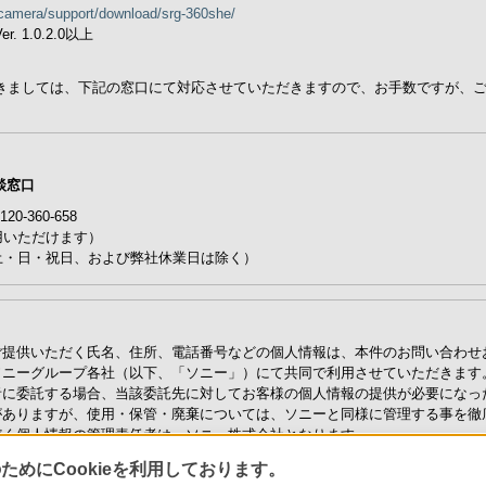
camera/support/download/srg-360she/
1.0.2.0以上
きましては、下記の窓口にて対応させていただきますので、お手数ですが、
談窓口
-360-658
用いただけます）
0（土・日・祝日、および弊社休業日は除く）
ご提供いただく氏名、住所、電話番号などの個人情報は、本件のお問い合わせ
ソニーグループ各社（以下、「ソニー」）にて共同で利用させていただきます
者に委託する場合、当該委託先に対してお客様の個人情報の提供が必要になっ
がありますが、使用・保管・廃棄については、ソニーと同様に管理する事を徹
だく個人情報の管理責任者は、ソニー株式会社となります。
護に関する方針・取り扱い内容につきましては、「
ソニーグループ・プライバ
めにCookieを利用しております。