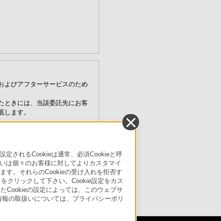
およびアフターサービスのため
。
たときには、当該委託先にお客
底します。
シーポリシー
」
るCookieは通常、必須Cookieと呼
ご連絡ください。（消去および利
いは個々のお客様に対してよりカスタマイ
す。それらのCookieの受け入れを拒否す
」をクリックして下さい。Cookie設定をカス
たCookieの設定によっては、このウェブサ
ページトップへ
人情報の取扱いについては、プライバシーポリ