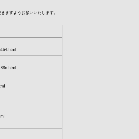
だきますようお願いいたします。
h164.html
s86n.html
tml
tml