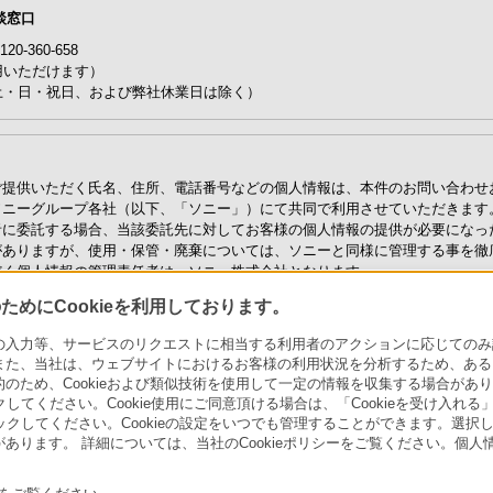
談窓口
-360-658
用いただけます）
0（土・日・祝日、および弊社休業日は除く）
ご提供いただく氏名、住所、電話番号などの個人情報は、本件のお問い合わせ
ソニーグループ各社（以下、「ソニー」）にて共同で利用させていただきます
者に委託する場合、当該委託先に対してお客様の個人情報の提供が必要になっ
がありますが、使用・保管・廃棄については、ソニーと同様に管理する事を徹
だく個人情報の管理責任者は、ソニー株式会社となります。
護に関する方針・取り扱い内容につきましては、「
ソニーグループ・プライバ
めにCookieを利用しております。
づく公表事項等に関するご案内
」をご参照ください。
力等、サービスのリクエストに相当する利用者のアクションに応じてのみ設定され
の個人情報について、照会、修正、消去、または利用停止を希望される場合は、上記窓口に
また、当社は、ウェブサイトにおけるお客様の利用状況を分析するため、ある
的に基づく対応ができない場合がございます）。
ため、Cookieおよび類似技術を使用して一定の情報を収集する場合がありま
クしてください。Cookie使用にご同意頂ける場合は、「Cookieを受け入れる
リックしてください。Cookieの設定をいつでも管理することができます。選択し
あります。 詳細については、当社のCookieポリシーをご覧ください。個