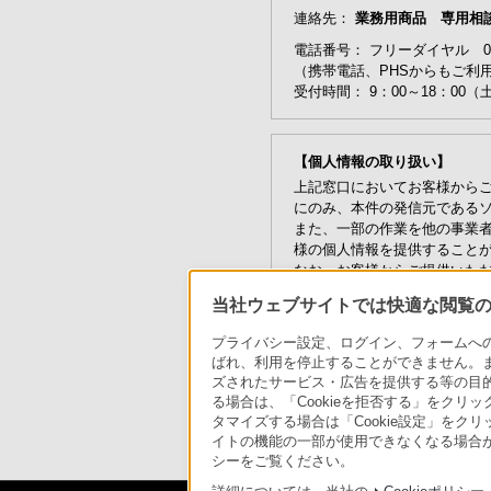
連絡先：
業務用商品 専用相
電話番号： フリーダイヤル 0120
（携帯電話、PHSからもご利
受付時間： 9：00～18：0
【個人情報の取り扱い】
上記窓口においてお客様から
にのみ、本件の発信元である
また、一部の作業を他の事業
様の個人情報を提供すること
なお、お客様からご提供いた
その他、ソニーの個人情報保
当社ウェブサイトでは快適な閲覧のた
および「
個人情報保護法に基
プライバシー設定、ログイン、フォームへの入
※このたびご提供いただくお客様
ばれ、利用を停止することができません。
用停止をされた場合は、利用目
ズされたサービス・広告を提供する等の目的の
る場合は、「Cookieを拒否する」をクリッ
タマイズする場合は「Cookie設定」をク
イトの機能の一部が使用できなくなる場合が
シーをご覧ください。