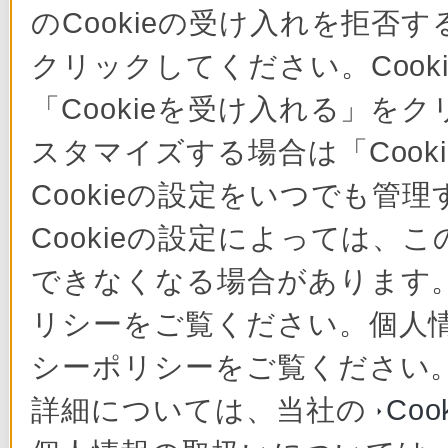
デジタルカメラや他機
のCookieの受け入れを拒否す
器などから取り込む
ネットワークで楽しむ
クリックしてください。Cook
接続する
あらかじめ、次の
設定を変更する
「Cookieを受け入れる」をク
視聴するチャン
その他
スタマイズする場合は「Coo
詳しくはこち
お問い合わせ
Cookieの設定をいつでも管
ペイ・パー・ビュー（
製品に関するお問い合
びに支払う」の意
Cookieの設定によっては
わせ
1日ずつ契約できる
修理のご相談
できなくなる場合があります。 
付属品の購入
リシーをご覧ください。個人
製品の登録
※ 2012年10
シーポリシーをご覧ください
アムサービス」
詳細については、当社の
Co
詳しくは、スカ