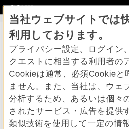
当社ウェブサイトでは快
製品情報
>
総合サポート
>
ブルーレイディスク/DVDレコーダー
>
使いかたマニ
利用しております。
プライバシー設定、ログイン
クエストに相当する利用者の
使い方マニュアル
テレビ番組を見る
トップ
Cookieは通常、必須Cook
テレビ番組を見る
「スカパー！
ません。また、当社は、ウェ
録画する
再生する
ー！HD）のペ
分析するため、あるいは個々
削除／編集する
を見たい
コピー／ダビングする
されたサービス・広告を提供す
PSP®や"ウォークマ
ン"・携帯電話などに持
対象製品
類似技術を使用して一定の情
ち出す
BDZ-SKP75