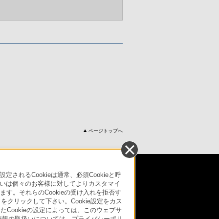
ページトップへ
引法に基づく表記
ご利用ガイド
規約
るCookieは通常、必須Cookieと呼
いは個々のお客様に対してよりカスタマイ
す。それらのCookieの受け入れを拒否す
リリース
環境情報
My Sony 利用規約
」をクリックして下さい。Cookie設定をカス
たCookieの設定によっては、このウェブサ
人情報の取扱いについては、プライバシーポリ