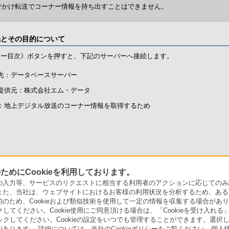
でかけ転送でコーナー情報を持ち出すことはできません。
先とその目的について
ナー目次》ボタンを押すと、下記のサーバーへ接続します。
先：データベースサーバー
提供元：株式会社エム・データ
：地上デジタル放送のコーナー情報を取得するため
めにCookieを利用しております。
アでのお買い物にあたって
セキュリティ・ブラウザ環境
特定商取
力等、サービスのリクエストに相当する利用者のアクションに応じてのみ設定され
また、当社は、ウェブサイトにおけるお客様の利用状況を分析するため、ある
ため、Cookieおよび類似技術を使用して一定の情報を収集する場合がありま
会社情報
採用情報
特約店のご案内
ニュース
クしてください。Cookie使用にご同意頂ける場合は、「Cookieを受け入れる
リックしてください。Cookieの設定をいつでも管理することができます。選択し
あります。 詳細については、当社のCookieポリシーをご覧ください。個