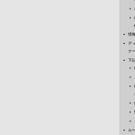
情
デ
ナ
下
ル