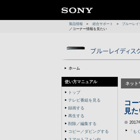
製品情報
>
総合サポート
>
ブルーレイ
／コーナー情報を見たい
使い方マニュアル
ネット
トップ
テレビ番組を見る
コー
録画する
見た
再生する
※ 20
削除／編集する
コピー／ダビングする
「も
スマートフォンや