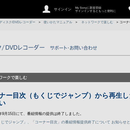
My Sonyに新規登録
サインイン
サインインするともっと便利に
ディスク/DVDレコーダー
>
使いかたマニュアル
>
ネットワークで楽しむ
>
コーナ
ワークで楽しむ
ナー目次（もくじでジャンプ）から再生し
い
17年9月15日にて、番組情報の提供は終了しました。
くじでジャンプ」、「コーナー目次」の番組情報提供終了について お知らせ