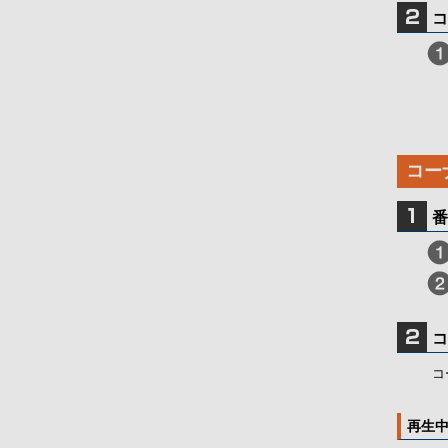
コ
コー
番
コ
コ
再生