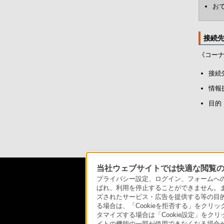
お
接続
《コー
接続
情報
目的
当社ウェブサイトでは快適な閲覧のた
ソニースト
プライバシー設定、ログイン、フォームへの入
ばれ、利用を停止することができません。
ズされたサービス・広告を提供する等の目的の
る場合は、「Cookieを拒否する」をクリッ
タマイズする場合は「Cookie設定」をク
日本
イトの機能の一部が使用できなくなる場合が