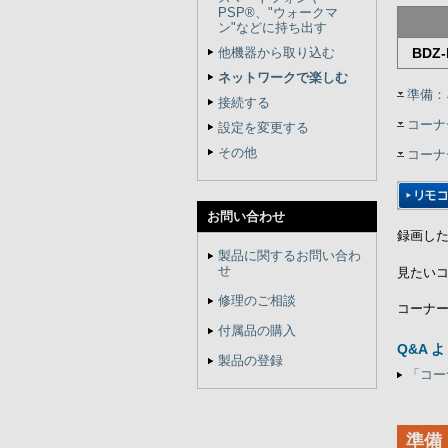
PSP®、"ウォークマ
ン"などに持ち出す
他機器から取り込む
BDZ-
ネットワークで楽しむ
準備：
接続する
コーナ
設定を変更する
その他
コーナ
お問い合わせ
録画し
製品に関するお問い合わ
せ
見たい
修理のご相談
コーナ
付属品の購入
Q&A 
製品の登録
「コー
準備