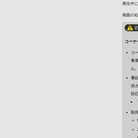
再生中
画面の
コーナ
コ
事
ん
番
供
対
「
取