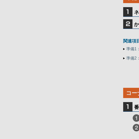
ネ
か
関連項
準備1
準備2
コー
番