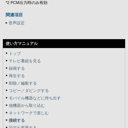
*2 PCM出力時のみ有効
関連項目
音声設定
使い方マニュアル
トップ
テレビ番組を見る
録画する
再生する
削除／編集する
コピー／ダビングする
モバイル機器などに持ち出す
他機器から取り込む
ネットワークで楽しむ
接続する
設定を変更する