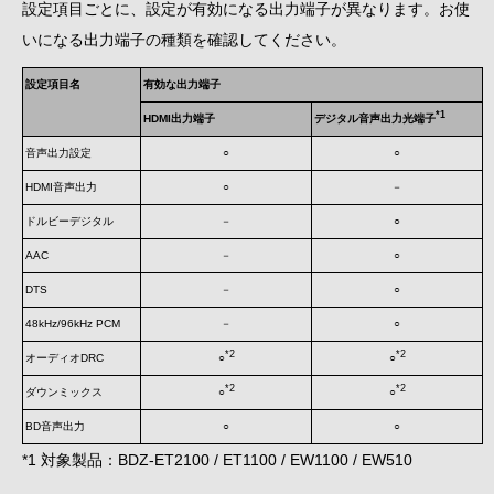
設定項目ごとに、設定が有効になる出力端子が異なります。お使
いになる出力端子の種類を確認してください。
設定項目名
有効な出力端子
*1
HDMI出力端子
デジタル音声出力光端子
音声出力設定
○
○
HDMI音声出力
○
－
ドルビーデジタル
－
○
AAC
－
○
DTS
－
○
48kHz/96kHz PCM
－
○
*2
*2
オーディオDRC
○
○
*2
*2
ダウンミックス
○
○
BD音声出力
○
○
*1 対象製品：BDZ-ET2100 / ET1100 / EW1100 / EW510