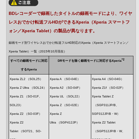
BDレコーダーで録画したタイトルの録画モードにより、ワイヤ
レスおでかけ転送フルHDができるXperia（Xperia スマートフ
ォン／Xperia Tablet）の製品が異なります。
録画モード別ワイヤレスおでかけ転送フルHD対応のXperia（Xperia スマートフォン／
Xperia Tablet）一覧（2015年10月現在）
*2
すべての録画モードに対応
DRモードを除く録画モードに対応するXperia
するXperia
Xperia ZL2 （SOL25）
Xperia A （SO-04E）
Xperia A4（SO-04G）
Xperia Z Ultra （SOL24）
Xperia A2 （SO-04F）
Xperia Z1f （SO-02F）
Xperia Z1 （SO-01F、
Xperia UL （SOL22）
Xperia Tablet Z
SOL23）
Xperia Z （SO-02E）
（SGP311JP/B、
Xperia Z2 （SO-03F）
Xperia Z
SGP312JP/B・W）
Xperia Z2
Ultra （SGP412JP）
Xperia Z2 Tablet
Tablet （SOT21、SO-
（SGP512JP/B・W、