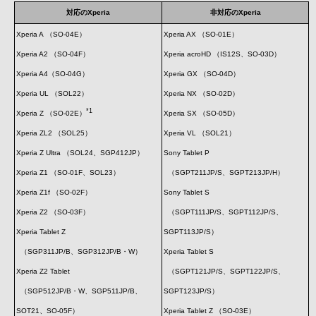
対応のXperia
非対応のXperia
Xperia A （SO-04E）
Xperia AX （SO-01E）
Xperia A2 （SO-04F）
Xperia acroHD （IS12S、SO-03D）
Xperia A4（SO-04G）
Xperia GX （SO-04D）
Xperia UL （SOL22）
Xperia NX （SO-02D）
*1
Xperia Z （SO-02E）
Xperia SX （SO-05D）
Xperia ZL2 （SOL25）
Xperia VL （SOL21）
Xperia Z Ultra （SOL24、SGP412JP）
Sony Tablet P
Xperia Z1 （SO-01F、SOL23）
（SGPT211JP/S、SGPT213JP/H）
Xperia Z1f （SO-02F）
Sony Tablet S
Xperia Z2 （SO-03F）
（SGPT111JP/S、SGPT112JP/S、
Xperia Tablet Z
SGPT113JP/S）
（SGP311JP/B、SGP312JP/B・W）
Xperia Tablet S
Xperia Z2 Tablet
（SGPT121JP/S、SGPT122JP/S、
（SGP512JP/B・W、SGP511JP/B、
SGPT123JP/S）
SOT21、SO-05F）
Xperia Tablet Z （SO-03E）