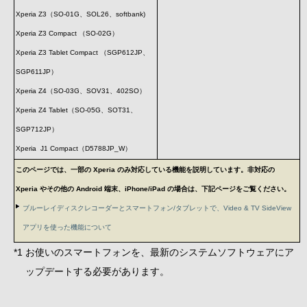
Xperia Z3（SO-01G、SOL26、softbank)
Xperia Z3 Compact （SO-02G）
Xperia Z3 Tablet Compact （SGP612JP、
SGP611JP）
Xperia Z4（SO-03G、SOV31、402SO）
Xperia Z4 Tablet（SO-05G、SOT31、
SGP712JP）
Xperia J1 Compact（D5788JP_W）
このページでは、一部の Xperia のみ対応している機能を説明しています。非対応の
Xperia やその他の Android 端末、iPhone/iPad の場合は、下記ページをご覧ください。
ブルーレイディスクレコーダーとスマートフォン/タブレットで、Video & TV SideView
アプリを使った機能について
*1 お使いのスマートフォンを、最新のシステムソフトウェアにア
ップデートする必要があります。