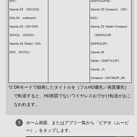
05F）
SGP511JP/B）
Xperia Z3 （SO-01G、
Xperia Z3 Compact （SO-
SOL26、softbank）
02G）
Xperia Z4（SO-03G、
Xperia Z3 Tablet Compact
SOV31、402SO）
（SGP612JP、
Xperia Z4 Tablet（SO-
SGP611JP）
05G、SOT31）
Xperia Z4
Tablet（SGP712JP）
Xperia J1
Compact（D5788JP_W）
*2 DRモードで録画したタイトルを［フルHD優先／画質優先］
で転送すると、HD画質でないワイヤレスおでかけ転送がおこ
なわれます。
ホーム画面、またはアプリ一覧から「ビデオ（ムービ
ー）」をタップします。