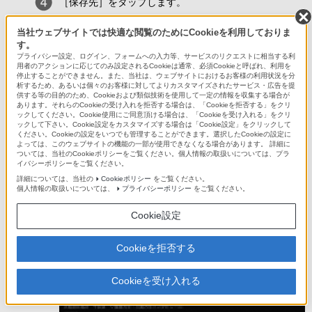
［保存先］をタップします。
当社ウェブサイトでは快適な閲覧のためにCookieを利用しておりま
す。
プライバシー設定、ログイン、フォームへの入力等、サービスのリクエストに相当する利
用者のアクションに応じてのみ設定されるCookieは通常、必須Cookieと呼ばれ、利用を
停止することができません。また、当社は、ウェブサイトにおけるお客様の利用状況を分
析するため、あるいは個々のお客様に対してよりカスタマイズされたサービス・広告を提
供する等の目的のため、Cookieおよび類似技術を使用して一定の情報を収集する場合が
あります。それらのCookieの受け入れを拒否する場合は、「Cookieを拒否する」をクリ
ックしてください。Cookie使用にご同意頂ける場合は、「Cookieを受け入れる」をクリ
ックして下さい。Cookie設定をカスタマイズする場合は「Cookie設定」をクリックして
ください。Cookieの設定をいつでも管理することができます。選択したCookieの設定に
よっては、このウェブサイトの機能の一部が使用できなくなる場合があります。 詳細に
ついては、当社のCookieポリシーをご覧ください。個人情報の取扱いについては、プラ
イバシーポリシーをご覧ください。
詳細については、当社の
Cookieポリシー
をご覧ください。
個人情報の取扱いについては、
プライバシーポリシー
をご覧ください。
［SDカード］をタップします。
Cookie設定
Cookieを拒否する
Cookieを受け入れる