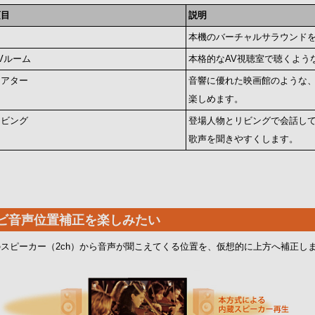
項目
説明
切
本機のバーチャルサラウンド
Vルーム
本格的なAV視聴室で聴くよう
シアター
音響に優れた映画館のような
楽しめます。
リビング
登場人物とリビングで会話し
歌声を聞きやすくします。
ビ音声位置補正を楽しみたい
スピーカー（2ch）から音声が聞こえてくる位置を、仮想的に上方へ補正し