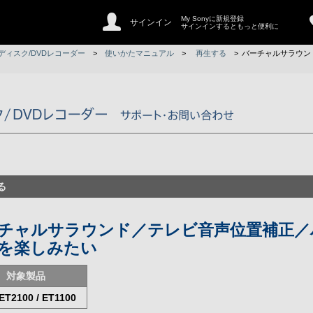
My Sonyに新規登録
サインイン
サインインするともっと便利に
ディスク/DVDレコーダー
>
使いかたマニュアル
>
再生する
>
バーチャルサラウン
る
チャルサラウンド／テレビ音声位置補正／
を楽しみたい
対象製品
ET2100 / ET1100