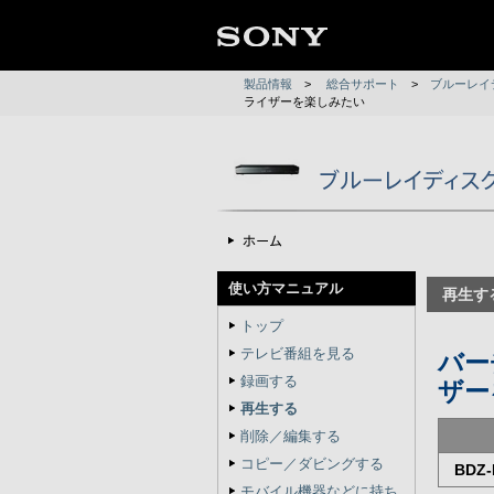
製品情報
>
総合サポート
>
ブルーレイ
ライザーを楽しみたい
使い方マニュアル
再生す
トップ
テレビ番組を見る
バー
録画する
ザー
再生する
削除／編集する
コピー／ダビングする
BDZ-
モバイル機器などに持ち