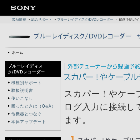
製品情報
>
総合サポート
>
ブルーレイディスク/DVDレコーダー
>
録画予約ガイ
ブルーレイディス
ク/DVDレコーダー
機種別サポート
取扱説明書
スカパー！やケー
使いこなし
ログ入力に接続し
困ったときは（Q&A）
他機器とつなぐ
ます。
本体アップデート