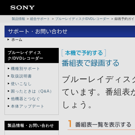
製品情報
>
総合サポート
>
ブルーレイディスク/DVDレコーダー
>
録画予約ガイ
ブルーレイディス
ク/DVDレコーダー
機種別サポート
取扱説明書
ブルーレイディス
使いこなし
ています。番組表
困ったときは（Q&A）
他機器とつなぐ
しょう。
本体アップデート
製品情報・
お問い合わせ