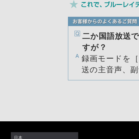
二か国語放送
すが？
録画モードを［
送の主音声、
日本