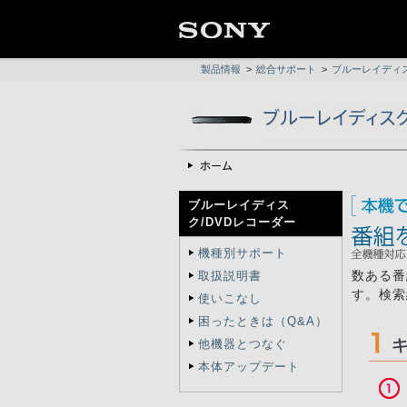
製品情報
>
総合サポート
>
ブルーレイディス
ブルーレイディス
ク/DVDレコーダー
機種別サポート
数ある番
取扱説明書
す。検索
使いこなし
困ったときは（Q&A）
他機器とつなぐ
本体アップデート