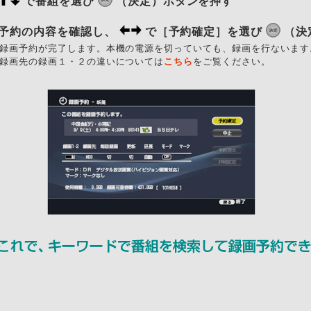
で番組を選び
（決定）ボタンを押す
予約の内容を確認し、
で［予約確定］を選び
（決
録画予約が完了します。本機の電源を切っていても、録画を行ないます
録画先の録画１・２の違いについては
こちら
をご覧ください。