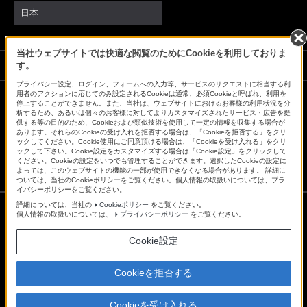
日本
当社ウェブサイトでは快適な閲覧のためにCookieを利用しておりま
ソニーストアでのお買い物にあたって
す。
プライバシー設定、ログイン、フォームへの入力等、サービスのリクエストに相当する利
用者のアクションに応じてのみ設定されるCookieは通常、必須Cookieと呼ばれ、利用を
停止することができません。また、当社は、ウェブサイトにおけるお客様の利用状況を分
会社情報
採用情報
特約店のご案内
ニュースリリース
析するため、あるいは個々のお客様に対してよりカスタマイズされたサービス・広告を提
供する等の目的のため、Cookieおよび類似技術を使用して一定の情報を収集する場合が
環境情報
My Sony 利用規約
あります。それらのCookieの受け入れを拒否する場合は、「Cookieを拒否する」をクリ
ックしてください。Cookie使用にご同意頂ける場合は、「Cookieを受け入れる」をクリ
ックして下さい。Cookie設定をカスタマイズする場合は「Cookie設定」をクリックして
ください。Cookieの設定をいつでも管理することができます。選択したCookieの設定に
よっては、このウェブサイトの機能の一部が使用できなくなる場合があります。 詳細に
ついては、当社のCookieポリシーをご覧ください。個人情報の取扱いについては、プラ
イバシーポリシーをご覧ください。
詳細については、当社の
Cookieポリシー
をご覧ください。
個人情報の取扱いについては、
プライバシーポリシー
をご覧ください。
ご利用条件
Cookie設定
プライバシーポリシー
正しい表示への取り組み
Copyright 2026 Sony Marketing Inc.
Cookieを拒否する
Cookieを受け入れる