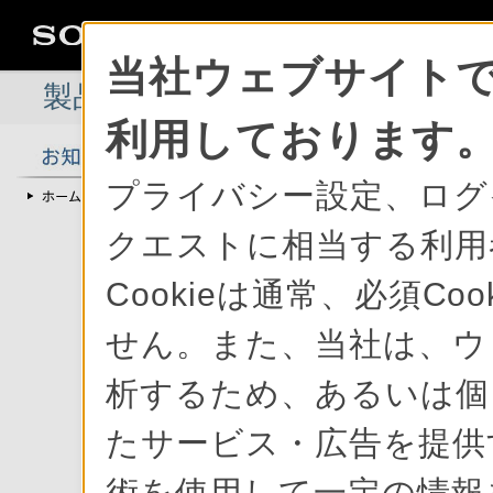
当社ウェブサイトで
製品情報
>
総合サポート
>
お知
利用しております
プライバシー設定、ログ
クエストに相当する利用
平成29年7月5日か
Cookieは通常、必須C
ソニー製品
せん。また、当社は、ウ
析するため、あるいは個
たサービス・広告を提供す
ソ
術を使用して一定の情報