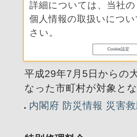
詳細については、当社
※ 製品の状態によって
個人情報の取扱いにつ
いますので予めご了承
さい。
Cookie設定
対象地域
平成29年7月5日から
なった市町村が対象と
内閣府 防災情報 災害