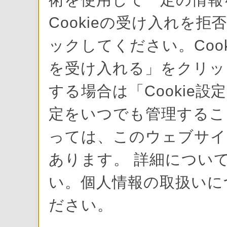
ソニー
Cookieの受け入れを拒
平成29年7月5日から
ックしてください。Cook
けられました皆さまに
を受け入れる」をクリック
すと共に、一日も早い
する場合は「Cookie設
災したソニー製品につ
定をいつでも管理すること
理料金にて対応させて
っては、このウェブサイ
あります。 詳細について
い。個人情報の取扱いに
対象製品
ださい。
修理可能な、民生用ソニ