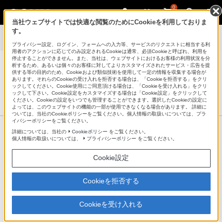
0
当社ウェブサイトでは快適な閲覧のためにCookieを利用しておりま
す。
RAWデータ現像・閲覧ソフト Image Data Converter サポート
>
ダ
ウンロード
プライバシー設定、ログイン、フォームへの入力等、サービスのリクエストに相当する利
用者のアクションに応じてのみ設定されるCookieは通常、必須Cookieと呼ばれ、利用を
停止することができません。また、当社は、ウェブサイトにおけるお客様の利用状況を分
析するため、あるいは個々のお客様に対してよりカスタマイズされたサービス・広告を提
供する等の目的のため、Cookieおよび類似技術を使用して一定の情報を収集する場合が
あります。それらのCookieの受け入れを拒否する場合は、「Cookieを拒否する」をクリ
ックしてください。Cookie使用にご同意頂ける場合は、「Cookieを受け入れる」をクリ
RAWデータ現像・閲覧ソフト Image Data Converter
ックして下さい。Cookie設定をカスタマイズする場合は「Cookie設定」をクリックして
ください。Cookieの設定をいつでも管理することができます。選択したCookieの設定に
サポート・お問い合わせ
よっては、このウェブサイトの機能の一部が使用できなくなる場合があります。 詳細に
ついては、当社のCookieポリシーをご覧ください。個人情報の取扱いについては、プラ
イバシーポリシーをご覧ください。
詳細については、当社の
Cookieポリシー
をご覧ください。
ダウンロード
個人情報の取扱いについては、
プライバシーポリシー
をご覧ください。
Cookie設定
RAWデータ（拡張子：ARW/SR2）の現像・閲覧ソフトウェアを無
料でダウンロードできます。
Cookieを拒否する
Cookieを受け入れる
Image Data Converter