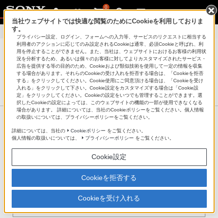
0
当社ウェブサイトでは快適な閲覧のためにCookieを利用しておりま
す。
困ったときは
>
外からどこでも視聴の設定で、有効期限を更新する方法
プライバシー設定、ログイン、フォームへの入力等、サービスのリクエストに相当する
利用者のアクションに応じてのみ設定されるCookieは通常、必須Cookieと呼ばれ、利
用を停止することができません。また、当社は、ウェブサイトにおけるお客様の利用状
況を分析するため、あるいは個々のお客様に対してよりカスタマイズされたサービス・
広告を提供する等の目的のため、Cookieおよび類似技術を使用して一定の情報を収集
サポート・お問い合わせ
する場合があります。それらのCookieの受け入れを拒否する場合は、「Cookieを拒否
する」をクリックしてください。Cookie使用にご同意頂ける場合は、「Cookieを受け
入れる」をクリックして下さい。Cookie設定をカスタマイズする場合は「Cookie設
使いこなしガイド
対応機器
困ったときは
定」をクリックしてください。Cookieの設定をいつでも管理することができます。選
択したCookieの設定によっては、このウェブサイトの機能の一部が使用できなくなる
場合があります。 詳細については、当社のCookieポリシーをご覧ください。個人情報
の取扱いについては、プライバシーポリシーをご覧ください。
詳細については、当社の
Cookieポリシー
をご覧ください。
「Video & TV SideView」アプリサービス終了の
個人情報の取扱いについては、
プライバシーポリシー
をご覧ください。
お知らせ
Cookie設定
詳しくは、以下のリンク先ページをご覧くださ
い。
Cookieを拒否する
「Video & TV SideView」アプリ サービス終了
Cookieを受け入れる
（2027年3月30日）のお知らせ