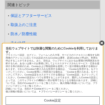
関連トピック
保証とアフターサービス
取扱上のご注意
防水／防塵性能
主な仕様
当社ウェブサイトでは快適な閲覧のためにCookieを利用しておりま
Guidelines for Safe and Efficient Use
す。
プライバシー設定、ログイン、フォームへの入力等、サービスのリクエストに相当する利
用者のアクションに応じてのみ設定されるCookieは通常、必須Cookieと呼ばれ、利用を
エンドユーザーライセンス契約
停止することができません。また、当社は、ウェブサイトにおけるお客様の利用状況を分
析するため、あるいは個々のお客様に対してよりカスタマイズされたサービス・広告を提
供する等の目的のため、Cookieおよび類似技術を使用して一定の情報を収集する場合が
あります。それらのCookieの受け入れを拒否する場合は、「Cookieを拒否する」をクリ
輸出管理規制について
ックしてください。Cookie使用にご同意頂ける場合は、「Cookieを受け入れる」をクリ
ックして下さい。Cookie設定をカスタマイズする場合は「Cookie設定」をクリックして
ください。Cookieの設定をいつでも管理することができます。選択したCookieの設定に
知的財産権について
よっては、このウェブサイトの機能の一部が使用できなくなる場合があります。 詳細に
ついては、当社のCookieポリシーをご覧ください。個人情報の取扱いについては、プラ
イバシーポリシーをご覧ください。
詳細については、当社の
Cookieポリシー
をご覧ください。
個人情報の取扱いについては、
プライバシーポリシー
をご覧ください。
ご利用について
Cookie設定