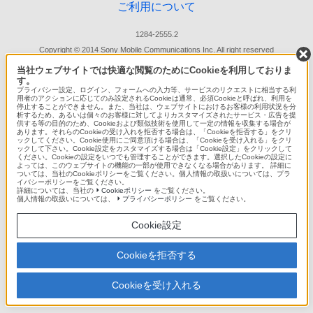
ご利用について
1284-2555.2
Copyright © 2014 Sony Mobile Communications Inc. All right reserved
当社ウェブサイトでは快適な閲覧のためにCookieを利用しておりま
す。
プライバシー設定、ログイン、フォームへの入力等、サービスのリクエストに相当する利
用者のアクションに応じてのみ設定されるCookieは通常、必須Cookieと呼ばれ、利用を
停止することができません。また、当社は、ウェブサイトにおけるお客様の利用状況を分
析するため、あるいは個々のお客様に対してよりカスタマイズされたサービス・広告を提
供する等の目的のため、Cookieおよび類似技術を使用して一定の情報を収集する場合が
あります。それらのCookieの受け入れを拒否する場合は、「Cookieを拒否する」をクリ
ックしてください。Cookie使用にご同意頂ける場合は、「Cookieを受け入れる」をクリ
ックして下さい。Cookie設定をカスタマイズする場合は「Cookie設定」をクリックして
ください。Cookieの設定をいつでも管理することができます。選択したCookieの設定に
よっては、このウェブサイトの機能の一部が使用できなくなる場合があります。 詳細に
ついては、当社のCookieポリシーをご覧ください。個人情報の取扱いについては、プラ
イバシーポリシーをご覧ください。
詳細については、当社の
Cookieポリシー
をご覧ください。
個人情報の取扱いについては、
プライバシーポリシー
をご覧ください。
Cookie設定
Cookieを拒否する
Cookieを受け入れる