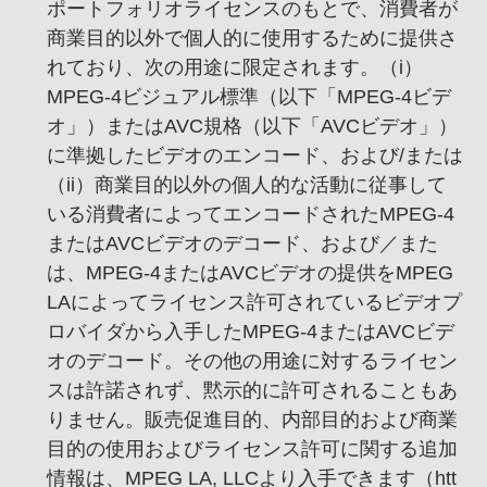
ポートフォリオライセンスのもとで、
消費者が
商業目的以外で個人的に使用するために提供さ
れており、
次の用途に限定されます。
（i）
MPEG-4ビジュアル標準
（以下「MPEG-4ビデ
オ」）またはAVC規格
（以下「AVCビデオ」）
に準拠したビデオのエンコード、
および/または
（ii）商業目的以外の個人的な活動に従事して
いる消費者によってエンコードされたMPEG-4
またはAVCビデオのデコード、
および／また
は、
MPEG-4またはAVCビデオの提供をMPEG
LAによってライセンス許可されているビデオプ
ロバイダから入手したMPEG-4またはAVCビデ
オのデコード。その他の用途に対するライセン
スは許諾されず、
黙示的に許可されることもあ
りません。販売促進目的、
内部目的および商業
目的の使用およびライセンス許可に関する追加
情報は、
MPEG LA, LLCより入手できます
（
htt