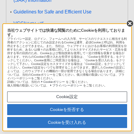
(SAR) Information
Guidelines for Safe and Efficient Use
VCCIについて
当社ウェブサイトでは快適な閲覧のためにCookieを利用しておりま
す。
Declaration of Conformity for SGP712
プライバシー設定、ログイン、フォームへの入力等、サービスのリクエストに相当する利
用者のアクションに応じてのみ設定されるCookieは通常、必須Cookieと呼ばれ、利用を
停止することができません。また、当社は、ウェブサイトにおけるお客様の利用状況を分
エンドユーザーライセンス契約
析するため、あるいは個々のお客様に対してよりカスタマイズされたサービス・広告を提
供する等の目的のため、Cookieおよび類似技術を使用して一定の情報を収集する場合が
あります。それらのCookieの受け入れを拒否する場合は、「Cookieを拒否する」をクリ
輸出管理規制について
ックしてください。Cookie使用にご同意頂ける場合は、「Cookieを受け入れる」をクリ
ックして下さい。Cookie設定をカスタマイズする場合は「Cookie設定」をクリックして
ください。Cookieの設定をいつでも管理することができます。選択したCookieの設定に
知的財産権について
よっては、このウェブサイトの機能の一部が使用できなくなる場合があります。 詳細に
ついては、当社のCookieポリシーをご覧ください。個人情報の取扱いについては、プラ
イバシーポリシーをご覧ください。
詳細については、当社の
Cookieポリシー
をご覧ください。
個人情報の取扱いについては、
プライバシーポリシー
をご覧ください。
ご利用について
Cookie設定
1295-6408.2
Cookieを拒否する
Copyright © 2016 Sony Mobile Communications Inc. All right reserved
Cookieを受け入れる