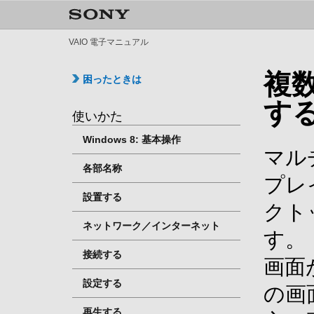
VAIO 電子マニュアル
複
困ったときは
す
使いかた
Windows 8: 基本操作
マル
各部名称
プレ
設置する
クト
ネットワーク／インターネット
す。
接続する
画面
設定する
の画
再生する