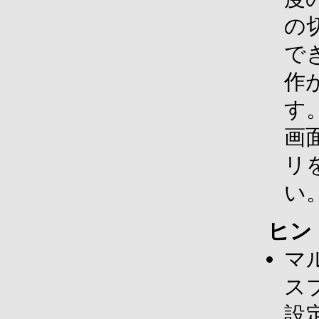
の
で
作
す
画
リ
い
ヒン
マ
ス
設