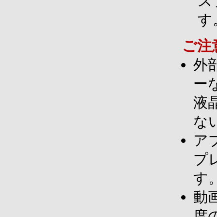
ス
す
ご注
外
ー
液
な
ア
プ
す
動
度