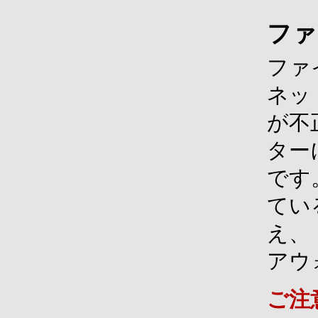
ファ
ファ
ネッ
が不
ター
です。
てい
え、
アウ
ご注