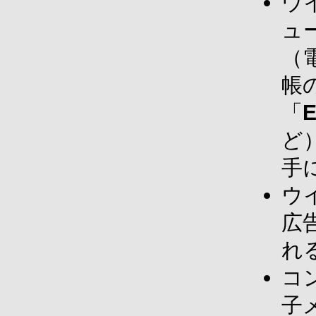
ウ
ュ
（
帳
「
E
ど
手
ウ
広
れ
コ
子