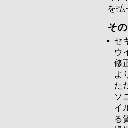
を払
その
セ
ウ
修
よ
た
ソ
イ
る