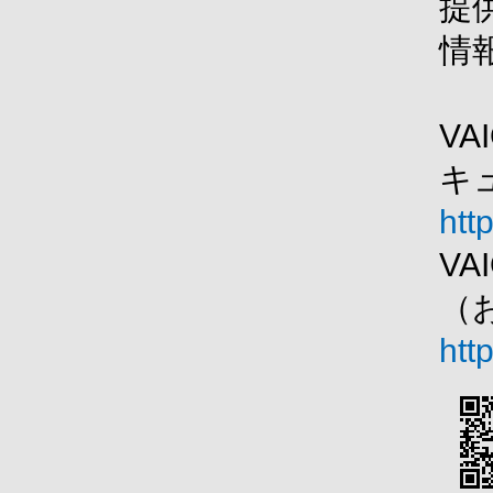
提
情
V
キ
htt
V
（
htt