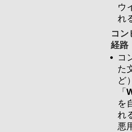
ウ
れ
コン
経路
コ
た
ど
「
W
を
れ
悪