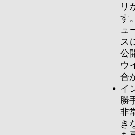
リ
す
ュ
ス
公
ウ
合
イ
勝
非
き