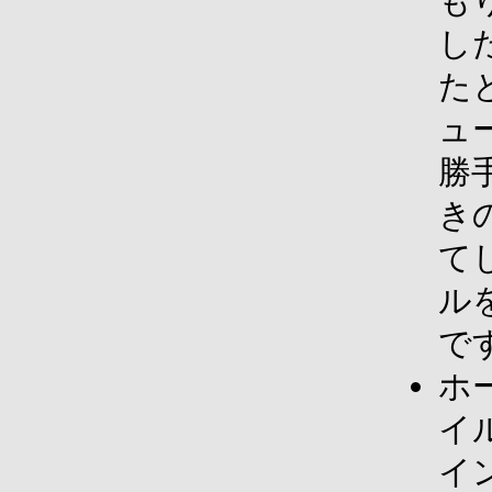
も
し
た
ュ
勝
き
て
ル
で
ホ
イ
イ