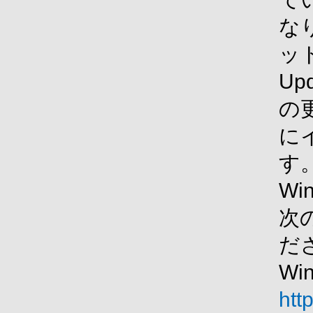
な
ッ
U
の
に
す
Wi
次
だ
Wi
htt