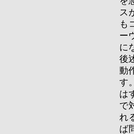
を
ス
も
ー
に
後
動
す
はす
で
れ
ば