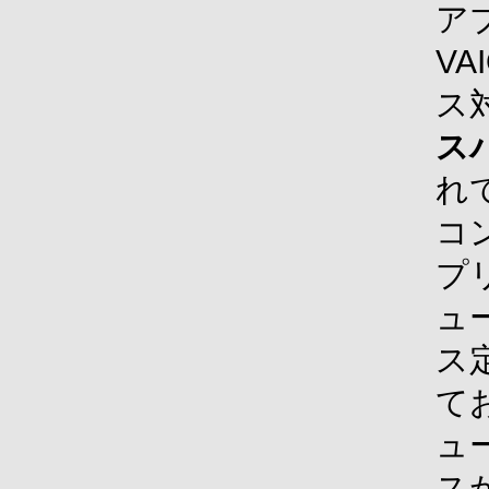
ア
V
ス
ス
れ
コ
プ
ュ
ス
て
ュ
ス