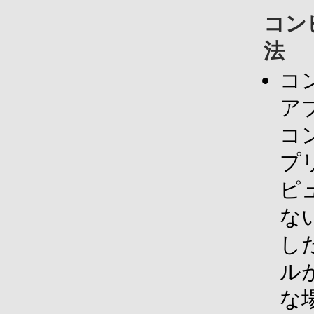
コン
法
コ
ア
コ
プ
ピ
な
し
ル
な