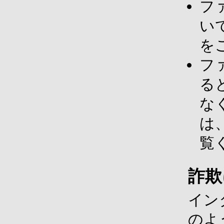
フ
い
を
フ
る
な
は
覧
詐欺
イン
のよ