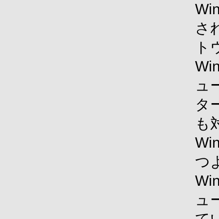
Wi
さ
ト
W
ュ
タ
も
Wi
つ
W
ュ
て