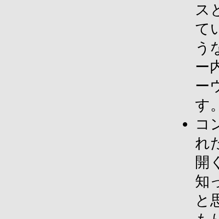
ス
て
う
ー
ー
す
コ
れ
開
知
と