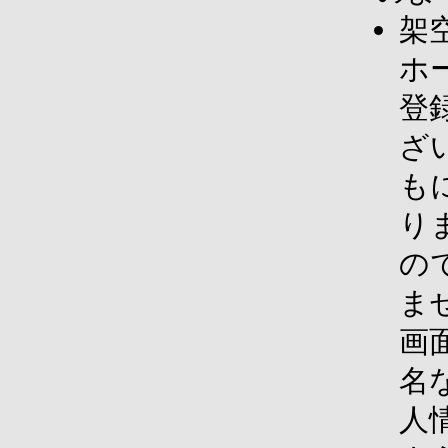
架
ホ
登
ざ
も
り
の
ま
画
名
人