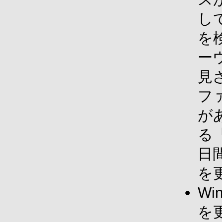
し
を
ー
見
フ
が
る
日
を
Wi
を