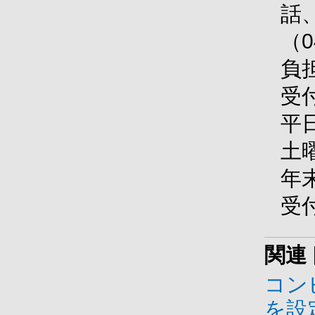
話
（0
負
受
平
土
年
受
関連
コン
を設