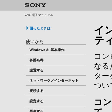
VAIO 電子マニュアル
イ
困ったときは
テ
使いかた
Windows 8: 基本操作
コン
各部名称
なる
設置する
ター
ネットワーク／インターネット
つい
接続する
コン
設定する
て
再生する