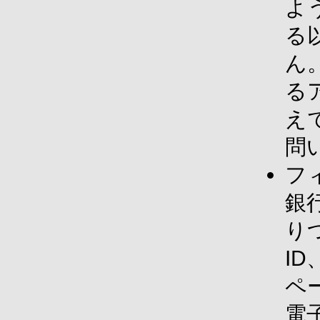
よ
る
ん
る
え
問
フ
銀
り
I
ペ
電