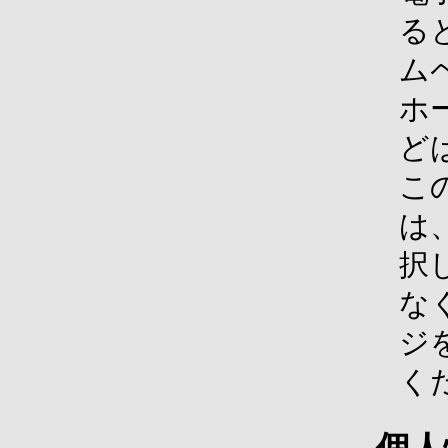
る
ム
ホ
ど
こ
は
択
な
ジ
く