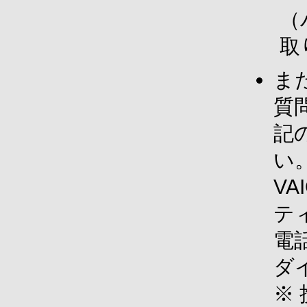
（
取
ま
質
記
い
V
テ
電話
ダ
※