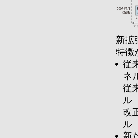
新拡
特徴
従
ネ
従来
ル（
改正
ル
新