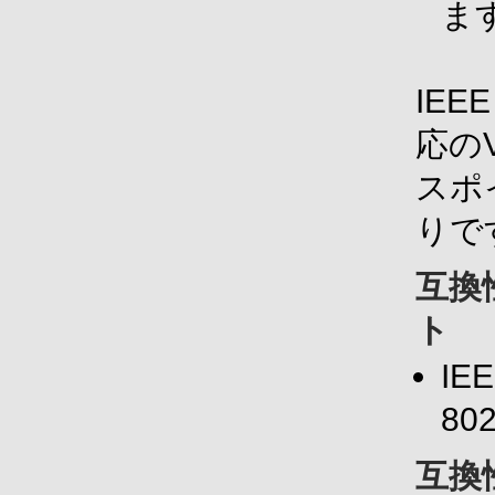
ま
IEE
応のV
スポ
りで
互換
ト
IE
80
互換