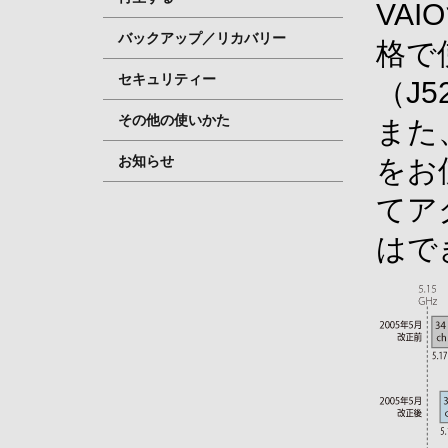
VA
バックアップ／リカバリー
格で
セキュリティー
（J
その他の使いかた
また、
お知らせ
をお
てア
はで