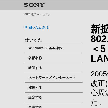
VAIO 電子マニュアル
新拡
困ったときは
80
使いかた
＜5
Windows 8: 基本操作
L
各部名称
設置する
200
ネットワーク／インターネット
改正
接続する
心周
設定する
た。
再生する