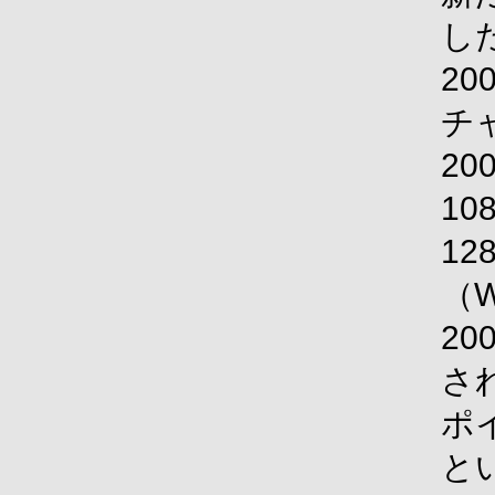
し
20
チ
20
10
12
（W
20
さ
ポ
と