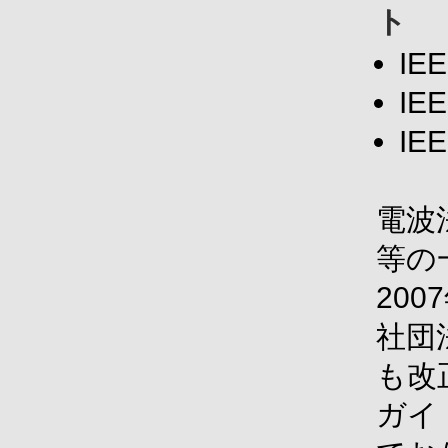
ト
IE
IE
IEE
電波
等の
200
社団
も改正
ガイ