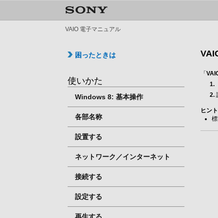
VAIO 電子マニュアル
VA
困ったときは
「
VA
使いかた
Windows 8: 基本操作
ヒン
各部名称
標
設置する
ネットワーク／インターネット
接続する
設定する
再生する