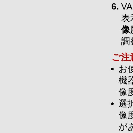
V
表
像
調
ご注
お
機
像
選
像
が