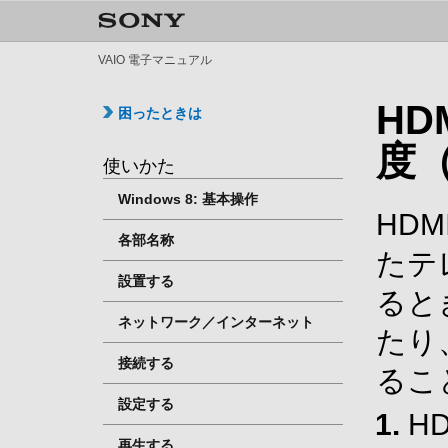
VAIO 電子マニュアル
HD
困ったときは
度
使いかた
Windows 8: 基本操作
HD
各部名称
たテ
設置する
ると
ネットワーク／インターネット
たり
接続する
るこ
設定する
H
再生する