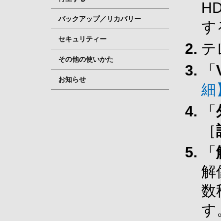
H
バックアップ／リカバリー
す
セキュリティー
テ
その他の使いかた
「
お知らせ
細
「
［
「
解
数
す