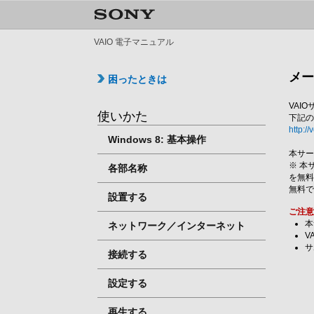
VAIO 電子マニュアル
メ
困ったときは
VAI
使いかた
下記の
http://
Windows 8: 基本操作
本サ
※ 本
各部名称
を無
無料で
設置する
ご注
本
ネットワーク／インターネット
V
サ
接続する
設定する
再生する