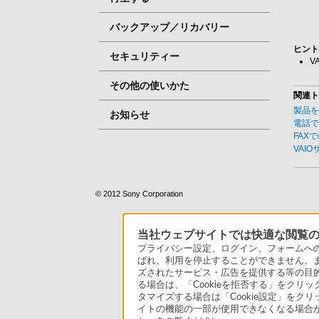
バックアップ／リカバリー
ヒン
セキュリティー
V
その他の使いかた
関連
製品
お知らせ
電話
FAX
VAI
© 2012 Sony Corporation
当社ウェブサイトでは快適な閲覧のた
プライバシー設定、ログイン、フォームへの入
ばれ、利用を停止することができません。
ズされたサービス・広告を提供する等の目的の
る場合は、「Cookieを拒否する」をクリッ
タマイズする場合は「Cookie設定」をク
イトの機能の一部が使用できなくなる場合が