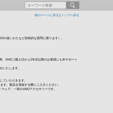
前のページに戻る
|
トップへ戻る
AIOの使いかたなど技術的な質問に限ります）。
間、VAIOご購入日から2年目以降のお客様にも本サポート
らせいたします。
インしていただきます。
なります。製品を登録する際にご入力ください。
トウェア、一部のVAIOアクセサリーです。