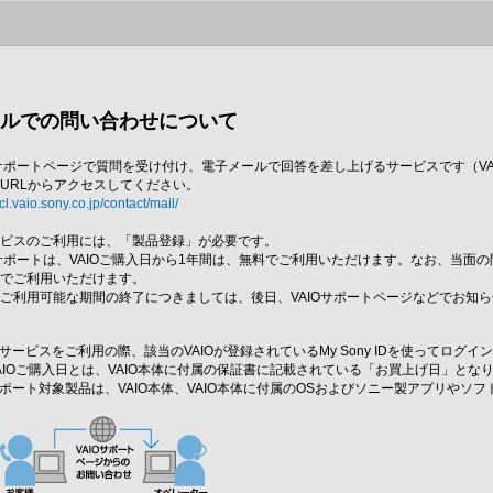
ールでの問い合わせについて
Oサポートページで質問を受け付け、電子メールで回答を差し上げるサービスです（V
URLからアクセスしてください。
vcl.vaio.sony.co.jp/contact/mail/
ービスのご利用には、「製品登録」が必要です。
サポートは、VAIOご購入日から1年間は、無料でご利用いただけます。なお、当面の
料でご利用いただけます。
ご利用可能な期間の終了につきましては、後日、VAIOサポートページなどでお知
意
サービスをご利用の際、該当のVAIOが登録されているMy Sony IDを使ってログ
AIOご購入日とは、VAIO本体に付属の保証書に記載されている「お買上げ日」と
ポート対象製品は、VAIO本体、VAIO本体に付属のOSおよびソニー製アプリやソフ