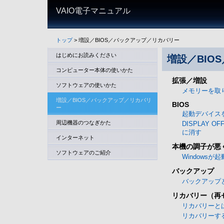
VAIO電子マニュアル
トップ
> 増設／BIOS／バックアップ／リカバリー
はじめにお読みください
増設／BIO
コンピューター本体の使いかた
拡張／増設
ソフトウェアの使いかた
メモリーを取
増設／BIOS／バックアップ／リカバリ
BIOS
ー
起動デバイス
周辺機器のつなぎかた
DISPLAY 
に消す
インターネット
本機の調子が悪
ソフトウェアのご紹介
Windowsが
バックアップ
バックアップ
リカバリー（再
リカバリーと
リカバリーす