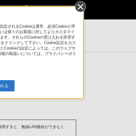
0
るCookieは通常、必須Cookieと呼
いは個々のお客様に対してよりカスタマイ
す。それらのCookieの受け入れを拒否す
製品情報ページ
」をクリックして下さい。Cookie設定をカス
たCookieの設定によっては、このウェブサ
人情報の取扱いについては、プライバシーポリ
入れる
ateを適用すると、無線LAN接続ができなく