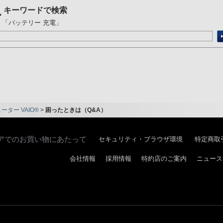
キーワードで検索
：「バッテリー 充電」
ター VAIO®
>
困ったときは（Q&A）
アでのお買い物にあたって
セキュリティ・ブラウザ環境
特定商取
会社情報
採用情報
特約店のご案内
ニュース