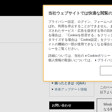
当社ウェブサイトでは快適な閲覧のた
製品情報
>
総合サポート
>
パーソナルコンピュー
プライバシー設定、ログイン、フォームへの入
ばれ、利用を停止することができません。
ズされたサービス・広告を提供する等の目的の
パーソナルコンピュ
る場合は、「Cookieを拒否する」をクリッ
タマイズする場合は「Cookie設定」をク
イトの機能の一部が使用できなくなる場合が
®
パーソナルコンピューター VAIO
サポー
シーをご覧ください。
詳細については、当社の
Cookieポリシー
個人情報の取扱いについては、
プライバ
困っ
パーソナルコンピューター
®
VAIO
使いかた／取扱説明
お問い
困ったときは（Q&A）
このペ
本体アップデート情報
以下よ
Win
お問い合わせ
なる