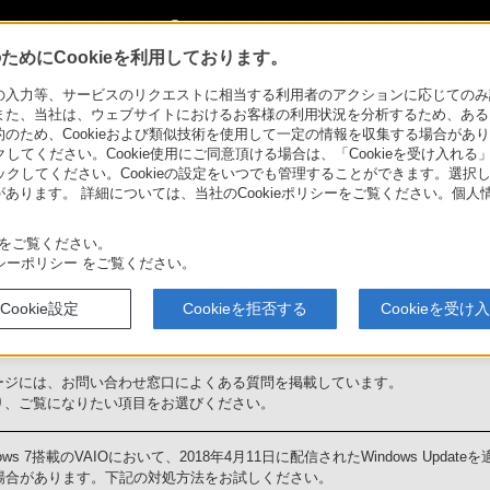
My Sonyに新規登録
サインイン
サインインするともっと便利に
めにCookieを利用しております。
ター VAIO®
>
困ったときは（Q&A）
力等、サービスのリクエストに相当する利用者のアクションに応じてのみ設定され
また、当社は、ウェブサイトにおけるお客様の利用状況を分析するため、ある
ため、Cookieおよび類似技術を使用して一定の情報を収集する場合がありま
ーター VAIO
サポート・お問い合わせ
クしてください。Cookie使用にご同意頂ける場合は、「Cookieを受け入れる
リックしてください。Cookieの設定をいつでも管理することができます。選択し
あります。 詳細については、当社のCookieポリシーをご覧ください。個
トトップ
をご覧ください。
シーポリシー
をご覧ください。
たときは（Q&A）
Cookie設定
Cookieを拒否する
Cookieを受け
合わせ窓口によくある質問
ージには、お問い合わせ窓口によくある質問を掲載しています。
り、ご覧になりたい項目をお選びください。
dows 7搭載のVAIOにおいて、2018年4月11日に配信されたWindows Upd
場合があります。下記の対処方法をお試しください。