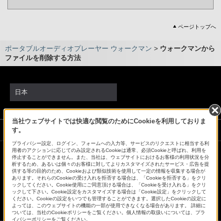
ページトップへ
ポータブルオーディオプレーヤー ウォークマン
>
ウォークマンから
ファイルを削除する方法
日本
当社ウェブサイトでは快適な閲覧のためにCookieを利用しておりま
ソニーストアでのお買い物にあたって
す。
プライバシー設定、ログイン、フォームへの入力等、サービスのリクエストに相当する利
用者のアクションに応じてのみ設定されるCookieは通常、必須Cookieと呼ばれ、利用を
停止することができません。また、当社は、ウェブサイトにおけるお客様の利用状況を分
会社情報
採用情報
特約店のご案内
ニュースリリース
析するため、あるいは個々のお客様に対してよりカスタマイズされたサービス・広告を提
供する等の目的のため、Cookieおよび類似技術を使用して一定の情報を収集する場合が
環境情報
My Sony 利用規約
あります。それらのCookieの受け入れを拒否する場合は、「Cookieを拒否する」をクリ
ックしてください。Cookie使用にご同意頂ける場合は、「Cookieを受け入れる」をクリ
ックして下さい。Cookie設定をカスタマイズする場合は「Cookie設定」をクリックして
ください。Cookieの設定をいつでも管理することができます。選択したCookieの設定に
よっては、このウェブサイトの機能の一部が使用できなくなる場合があります。 詳細に
ついては、当社のCookieポリシーをご覧ください。個人情報の取扱いについては、プラ
イバシーポリシーをご覧ください。