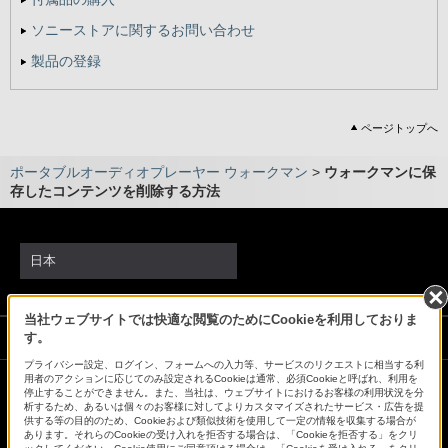
ソニーストアに関するお問い合わせ
製品の登録
ページトップへ
ポータブルオーディオプレーヤー ウォークマン
>
ウォークマンに保
存したコンテンツを削除する方法
日本
当社ウェブサイトでは快適な閲覧のためにCookieを利用しておりま
ソニーストアでのお買い物にあたって
す。
プライバシー設定、ログイン、フォームへの入力等、サービスのリクエストに相当する利
用者のアクションに応じてのみ設定されるCookieは通常、必須Cookieと呼ばれ、利用を
停止することができません。また、当社は、ウェブサイトにおけるお客様の利用状況を分
会社情報
採用情報
特約店のご案内
ニュースリリース
析するため、あるいは個々のお客様に対してよりカスタマイズされたサービス・広告を提
供する等の目的のため、Cookieおよび類似技術を使用して一定の情報を収集する場合が
環境情報
My Sony 利用規約
あります。それらのCookieの受け入れを拒否する場合は、「Cookieを拒否する」をクリ