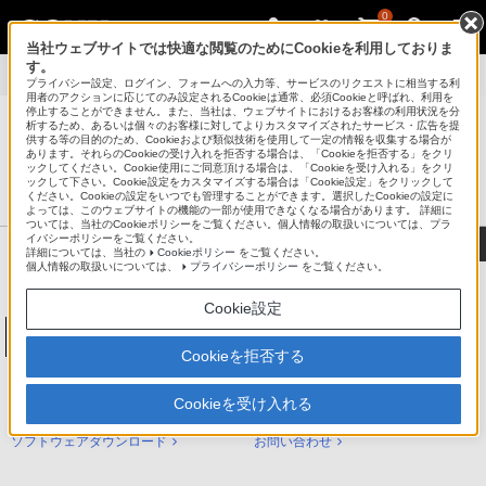
0
当社ウェブサイトでは快適な閲覧のためにCookieを利用しておりま
す。
製品別サポート
>
NW-ZX707
>
使いかた
プライバシー設定、ログイン、フォームへの入力等、サービスのリクエストに相当する利
用者のアクションに応じてのみ設定されるCookieは通常、必須Cookieと呼ばれ、利用を
停止することができません。また、当社は、ウェブサイトにおけるお客様の利用状況を分
析するため、あるいは個々のお客様に対してよりカスタマイズされたサービス・広告を提
供する等の目的のため、Cookieおよび類似技術を使用して一定の情報を収集する場合が
あります。それらのCookieの受け入れを拒否する場合は、「Cookieを拒否する」をクリ
®
ポータブルオーディオプレーヤー ウォークマン
ックしてください。Cookie使用にご同意頂ける場合は、「Cookieを受け入れる」をクリ
ックして下さい。Cookie設定をカスタマイズする場合は「Cookie設定」をクリックして
サポート・お問い合わせ
ください。Cookieの設定をいつでも管理することができます。選択したCookieの設定に
よっては、このウェブサイトの機能の一部が使用できなくなる場合があります。 詳細に
ついては、当社のCookieポリシーをご覧ください。個人情報の取扱いについては、プラ
イバシーポリシーをご覧ください。
詳細については、当社の
Cookieポリシー
をご覧ください。
個人情報の取扱いについては、
プライバシーポリシー
をご覧ください。
Cookie設定
ウォークマン ZXシリーズ
NW-ZX707
Cookieを拒否する
NW-ZX707 サポートトップ
Cookieを受け入れる
使いかた（ヘルプガイド）
困ったときは（Q&A）
ソフトウェアダウンロード
お問い合わせ