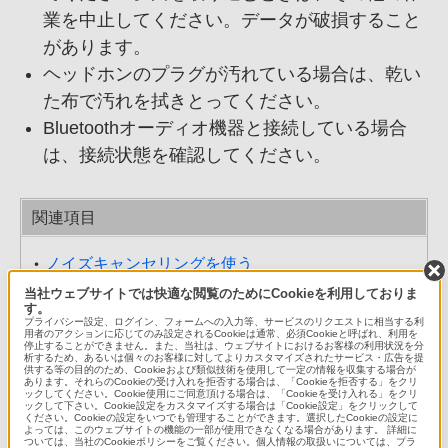
業を中止してください。データが破損すること
があります。
ヘッドホンのプラグが汚れている場合は、乾い
た布で汚れを拭きとってください。
Bluetoothオーディオ機器と接続している場合
は、接続状態を確認してください。
関連項目
ノイズキャンセリングを使う
当社ウェブサイトでは快適な閲覧のためにCookieを利用しておりま
Media Goを使って“ウォークマン”から削除する
す。
プライバシー設定、ログイン、フォームへの入力等、サービスのリクエストに相当する利
用者のアクションに応じてのみ設定されるCookieは通常、必須Cookieと呼ばれ、利用を
エクスプローラーやFinderを使って“ウォークマ
停止することができません。また、当社は、ウェブサイトにおけるお客様の利用状況を分
析するため、あるいは個々のお客様に対してよりカスタマイズされたサービス・広告を提
ン”から削除する
供する等の目的のため、Cookieおよび類似技術を使用して一定の情報を収集する場合が
あります。それらのCookieの受け入れを拒否する場合は、「Cookieを拒否する」をクリ
ックしてください。Cookie使用にご同意頂ける場合は、「Cookieを受け入れる」をクリ
Media Goを使って“ウォークマン”に転送する
ックして下さい。Cookie設定をカスタマイズする場合は「Cookie設定」をクリックして
ください。Cookieの設定をいつでも管理することができます。選択したCookieの設定に
よっては、このウェブサイトの機能の一部が使用できなくなる場合があります。 詳細に
エクスプローラーやFinderを使って“ウォークマ
ついては、当社のCookieポリシーをご覧ください。個人情報の取扱いについては、プラ