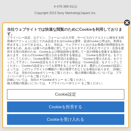
4-479-389-01(1)
Copyright 2013 Sony Marketing(Japan) Inc.
当社ウェブサイトでは快適な閲覧のためにCookieを利用しておりま
す。
プライバシー設定、ログイン、フォームへの入力等、サービスのリクエストに相当する利
用者のアクションに応じてのみ設定されるCookieは通常、必須Cookieと呼ばれ、利用を
停止することができません。また、当社は、ウェブサイトにおけるお客様の利用状況を分
析するため、あるいは個々のお客様に対してよりカスタマイズされたサービス・広告を提
供する等の目的のため、Cookieおよび類似技術を使用して一定の情報を収集する場合が
あります。それらのCookieの受け入れを拒否する場合は、「Cookieを拒否する」をクリ
ックしてください。Cookie使用にご同意頂ける場合は、「Cookieを受け入れる」をクリ
ックして下さい。Cookie設定をカスタマイズする場合は「Cookie設定」をクリックして
ください。Cookieの設定をいつでも管理することができます。選択したCookieの設定に
よっては、このウェブサイトの機能の一部が使用できなくなる場合があります。 詳細に
ついては、当社のCookieポリシーをご覧ください。個人情報の取扱いについては、プラ
イバシーポリシーをご覧ください。
詳細については、当社の
Cookieポリシー
をご覧ください。
個人情報の取扱いについては、
プライバシーポリシー
をご覧ください。
Cookie設定
Cookieを拒否する
Cookieを受け入れる