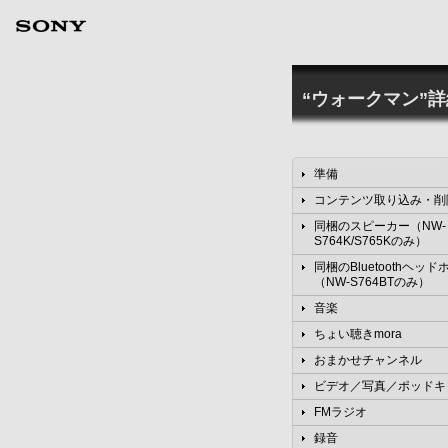
“ウォークマン”
準備
コンテンツ取り込み・削
同梱のスピーカー（NW-
S764K/S765Kのみ）
同梱のBluetoothヘッド
（NW-S764BTのみ）
音楽
ちょい聴きmora
おまかせチャンネル
ビデオ／写真／ポッドキ
FMラジオ
録音