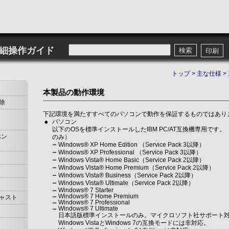
詳細操作ガイド
検索
印刷
トップ
>
主な仕様
>
本製品の動作環境
除
下記環境を満たすすべてのパソコンで動作を保証するものではあり
パソコン
以下のOSを標準インストールしたIBM PC/AT互換機専用です
ホン
のみ）
Windows® XP Home Edition （Service Pack 3以降）
Windows® XP Professional （Service Pack 3以降）
Windows Vista® Home Basic（Service Pack 2以降）
Windows Vista® Home Premium（Service Pack 2以降）
Windows Vista® Business（Service Pack 2以降）
Windows Vista® Ultimate（Service Pack 2以降）
Windows® 7 Starter
Windows® 7 Home Premium
ャスト
Windows® 7 Professional
Windows® 7 Ultimate
日本語版標準インストールのみ。マイクロソフト社サポート対
Windows VistaとWindows 7の互換モードには非対応。