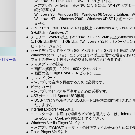
Windows XP Professional x64 Edition は非対応。
x-アプリの「x-Radar」をお使いになるには、Wi-Fiアダ
続が必要です。
Windows 95、Windows 98、Windows 98 Second Edition、Win
Windows NT、Windows 2000、Windows XP SP1
ません。
CPU：Pentium® III 500 MHz相当以上（Windows XP）/ 800 MH
GHz以上（Windows 7）
メモリー：256MB以上（Windows XP）/ 512MB以上(Windows V
は1 GB以上推奨）/ 1 GB以上（Windows 7 32ビットバージョン）/ 
ビットバージョン）
ハードディスクドライブ：800 MB以上（1.5 GB以上を推奨
Windows のバージョンによってはそれ以上使用する場合があ
目次一覧
フォトのデータを扱うための空き容量がさらに必要です。
ディスプレイの設定：
画面の解像度：1,024 × 600ピクセル以上
画面の色：High Color（16 ビット）以上
サウンドボード
x-アプリで音声を再生するために必要です。
ビデオカード
x-アプリでビデオを再生するために必要です。
USBポート（Hi-Speed USB推奨）
USBハブにて拡張されたUSBポートは特別に動作保証された
たしません。
Internet Explorer Ver.6以上
インターネット経由で楽曲やビデオを購入するには、Internet Ex
JavaScript、Cookieを有効にしてください。
Windows Media Player Ver.9以上
x-アプリでWMAフォーマットの音声ファイルを扱うために必
Flash Player Ver.9以上