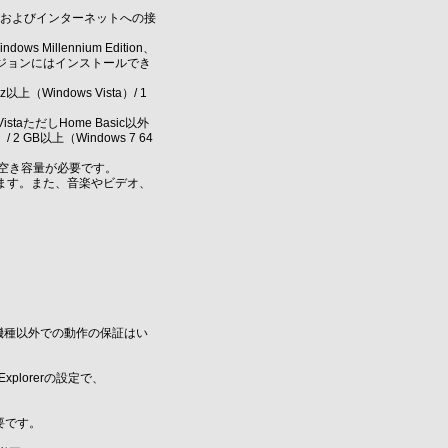
プターおよびインターネットへの接
dows Millennium Edition、
以前のバージョンにはインストールでき
z以上（Windows Vista）/ 1
istaただしHome Basic以外
2 GB以上（Windows 7 64
）の空き容量が必要です。
ります。また、音楽やビデオ、
機種以外での動作の保証はい
plorerの設定で、
要です。