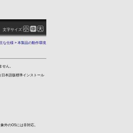
文字サイズ
主な仕様
> 本製品の動作環境
ません。
。（日本語版標準インストール
象外のOSには非対応。