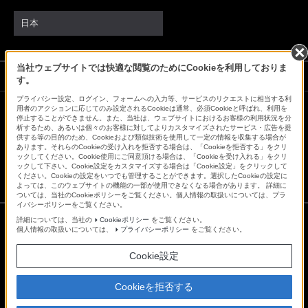
日本
当社ウェブサイトでは快適な閲覧のためにCookieを利用しておりま
ソニーストアでのお買い物にあたって
す。
プライバシー設定、ログイン、フォームへの入力等、サービスのリクエストに相当する利
用者のアクションに応じてのみ設定されるCookieは通常、必須Cookieと呼ばれ、利用を
停止することができません。また、当社は、ウェブサイトにおけるお客様の利用状況を分
会社情報
採用情報
特約店のご案内
ニュースリリース
析するため、あるいは個々のお客様に対してよりカスタマイズされたサービス・広告を提
環境情報
My Sony 利用規約
供する等の目的のため、Cookieおよび類似技術を使用して一定の情報を収集する場合が
あります。それらのCookieの受け入れを拒否する場合は、「Cookieを拒否する」をクリ
ックしてください。Cookie使用にご同意頂ける場合は、「Cookieを受け入れる」をクリ
ックして下さい。Cookie設定をカスタマイズする場合は「Cookie設定」をクリックして
ください。Cookieの設定をいつでも管理することができます。選択したCookieの設定に
よっては、このウェブサイトの機能の一部が使用できなくなる場合があります。 詳細に
ついては、当社のCookieポリシーをご覧ください。個人情報の取扱いについては、プラ
イバシーポリシーをご覧ください。
詳細については、当社の
Cookieポリシー
をご覧ください。
個人情報の取扱いについては、
プライバシーポリシー
をご覧ください。
ご利用条件
プライバシーポリシー
Cookie設定
正しい表示への取り組み
Copyright 2026 Sony Marketing Inc.
Cookieを拒否する