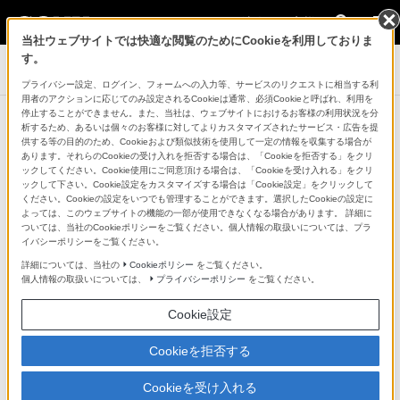
法人のお客様
当社ウェブサイトでは快適な閲覧のためにCookieを利用しておりま
す。
［法人向け］VAIO（パーソナルコンピューター）
プライバシー設定、ログイン、フォームへの入力等、サービスのリクエストに相当する利
用者のアクションに応じてのみ設定されるCookieは通常、必須Cookieと呼ばれ、利用を
停止することができません。また、当社は、ウェブサイトにおけるお客様の利用状況を分
析するため、あるいは個々のお客様に対してよりカスタマイズされたサービス・広告を提
お知らせ
供する等の目的のため、Cookieおよび類似技術を使用して一定の情報を収集する場合が
あります。それらのCookieの受け入れを拒否する場合は、「Cookieを拒否する」をクリ
ソニーマーケティング株式会社による法人向け
ックしてください。Cookie使用にご同意頂ける場合は、「Cookieを受け入れる」をクリ
ックして下さい。Cookie設定をカスタマイズする場合は「Cookie設定」をクリックして
VAIO（パーソナルコンピューター）取扱い終了の
ください。Cookieの設定をいつでも管理することができます。選択したCookieの設定に
ご案内
よっては、このウェブサイトの機能の一部が使用できなくなる場合があります。 詳細に
ついては、当社のCookieポリシーをご覧ください。個人情報の取扱いについては、プラ
イバシーポリシーをご覧ください。
この度、ソニーマーケティング株式会社は、2022
詳細については、当社の
Cookieポリシー
をご覧ください。
年5月31日をもって、VAIO株式会社製 法人向け
個人情報の取扱いについては、
プライバシーポリシー
をご覧ください。
VAIO（パーソナルコンピューター）の取扱いを終
Cookie設定
了させていただきました。
法人向けVAIOはVAIO株式会社にて引き続き販売
Cookieを拒否する
いたします。本件について詳しくは
こちら
よりご
確認ください。
Cookieを受け入れる