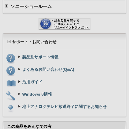
ソニーショールーム
サポート・お問い合わせ
製品別サポート情報
よくあるお問い合わせ(Q&A)
活用ガイド
標準仕様
（店頭販売）
VPCM
Windows 8情報
モデル
Windows 7 
地上アナログテレビ放送終了に関するお知らせ
OS
Windows 7 Professional
ズ」を
インテル Atom プ
この商品をみんなで共有
CPU