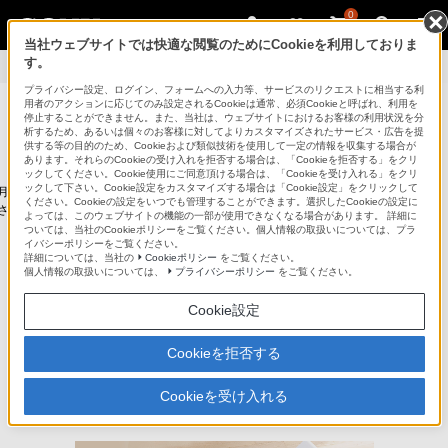
0
当社ウェブサイトでは快適な閲覧のためにCookieを利用しておりま
す。
製品情報
>
Mシリーズ
プライバシー設定、ログイン、フォームへの入力等、サービスのリクエストに相当する利
用者のアクションに応じてのみ設定されるCookieは通常、必須Cookieと呼ばれ、利用を
パーソナルコンピューター VAIO
停止することができません。また、当社は、ウェブサイトにおけるお客様の利用状況を分
析するため、あるいは個々のお客様に対してよりカスタマイズされたサービス・広告を提
供する等の目的のため、Cookieおよび類似技術を使用して一定の情報を収集する場合が
法人のお客様はこちら
あります。それらのCookieの受け入れを拒否する場合は、「Cookieを拒否する」をクリ
ックしてください。Cookie使用にご同意頂ける場合は、「Cookieを受け入れる」をクリ
ックして下さい。Cookie設定をカスタマイズする場合は「Cookie設定」をクリックして
6月以前発売のソニー株式会社製VAIOの製品情報を掲載しています。
ください。Cookieの設定をいつでも管理することができます。選択したCookieの設定に
されたVAIO株式会社製VAIOの製品情報は
こちら
をご覧ください。
よっては、このウェブサイトの機能の一部が使用できなくなる場合があります。 詳細に
ついては、当社のCookieポリシーをご覧ください。個人情報の取扱いについては、プラ
イバシーポリシーをご覧ください。
ラインアップ
アクセサリー
詳細については、当社の
Cookieポリシー
をご覧ください。
個人情報の取扱いについては、
プライバシーポリシー
をご覧ください。
VAIOでできること
My VAIO
Cookie設定
サポート
Cookieを拒否する
Cookieを受け入れる
Mシリーズ