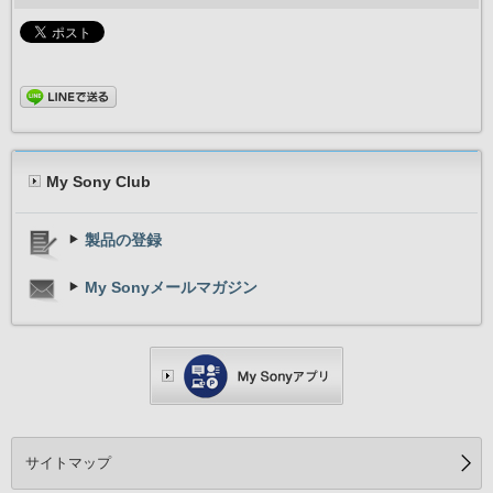
（拡張版 Intel S
1
ディスプレイ
解像度：WSV
メモリー
1GB（1
HDD/SSD
HD
My Sony Club
製品の登録
My Sonyメールマガジン
サイトマップ