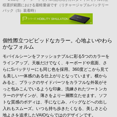
様選択範囲における最軽量値です（リチャージャブルバッテリー
パック（S）装着時）
個性際立つビビッドなカラー。心地よいやわら
かなフォルム
モバイルシーンをファッショナブルに彩る5つのカラーを
ラインアップ。天板だけでなく、キーボードや底面、さ
らにSバッテリーにも同じ色を採用。360度どこから見て
も美しい一体感のある仕上がりとなっています。横から
みると、ブラックのサイドパーツをカラフルな外装がそ
っと包みこんでいるような印象。洗練されたツートンカ
ラーのデザインが、薄さをより一層際立たせます。ソフ
トな質感のボディは、手になじみ、バッグなどへの出し
入れもスムーズ。いつも持ち歩きたくなる、美しさと心
地よさを追求したVAIOならではのデザインです。