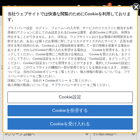
0
当社ウェブサイトでは快適な閲覧のためにCookieを利用しておりま
す。
製品情報
>
商品の特長
プライバシー設定、ログイン、フォームへの入力等、サービスのリクエストに相当する利
用者のアクションに応じてのみ設定されるCookieは通常、必須Cookieと呼ばれ、利用を
パーソナルコンピューター VAIO
停止することができません。また、当社は、ウェブサイトにおけるお客様の利用状況を分
析するため、あるいは個々のお客様に対してよりカスタマイズされたサービス・広告を提
供する等の目的のため、Cookieおよび類似技術を使用して一定の情報を収集する場合が
法人のお客様はこちら
あります。それらのCookieの受け入れを拒否する場合は、「Cookieを拒否する」をクリ
ックしてください。Cookie使用にご同意頂ける場合は、「Cookieを受け入れる」をクリ
本サイトは、2014年6月以前発売のソニー株式会社製VAIOの製品情報
ックして下さい。Cookie設定をカスタマイズする場合は「Cookie設定」をクリックして
を掲載しています。
ください。Cookieの設定をいつでも管理することができます。選択したCookieの設定に
2014年8月以降に発売されたVAIO株式会社製VAIOの製品情報は
こちら
よっては、このウェブサイトの機能の一部が使用できなくなる場合があります。 詳細に
ついては、当社のCookieポリシーをご覧ください。個人情報の取扱いについては、プラ
をご覧ください。
イバシーポリシーをご覧ください。
詳細については、当社の
Cookieポリシー
をご覧ください。
個人情報の取扱いについては、
プライバシーポリシー
をご覧ください。
ラインアップ
アクセサリー
Cookie設定
VAIOでできること
My VAIO
Cookieを拒否する
サポート
Cookieを受け入れる
Pシリーズ