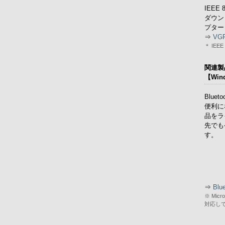
IEE
ダウン
プター
⇒
VG
＊ IEE
関連製
【Wi
Blu
便利に
品をラ
先でも
す。
⇒
Bl
※ Mic
対応し