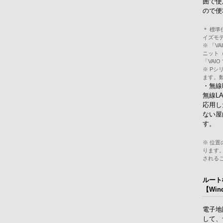
囲で使
ので便
＊ 標準
イズモデ
※ 「VA
ニット
「VAI
※ Pシ
ます。
・無線
無線L
応用した
ない屋
す。
※ 位置
ります
される
ルート
【Win
電子地
して、