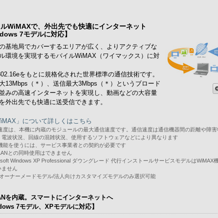
ルWiMAXで、外出先でも快適にインターネット
ndows 7モデルに対応】
の基地局でカバーするエリアが広く、よりアクティブな
ル環境を実現するモバイルWiMAX（ワイマックス）に対
E 802.16eをもとに規格化された世界標準の通信技術です。
大13Mbps（＊）、送信最大3Mbps（＊）というブロード
並みの高速インターネットを実現し、動画などの大容量
を外出先でも快適に送受信できます。
iMAX」について詳しくはこちら
信速度は、本機に内蔵のモジュールの最大通信速度です。通信速度は通信機器間の距離や障害
、電波状況、回線の混雑状況、使用するソフトウェアなどにより異なります
の機能を使うには、サービス事業者との契約が必要です
LANとの同時使用はできません
rosoft Windows XP Professional ダウングレード 代行インストールサービスモデルはWiMA
いません
IOオーナーメードモデル/法人向けカスタマイズモデルのみ選択可能
ANを内蔵。スマートにインターネットへ
ndows 7モデル、XPモデルに対応】