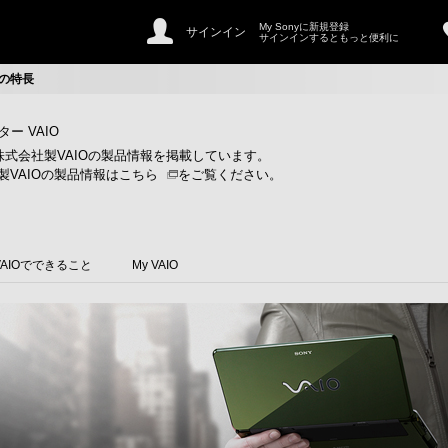
My Sonyに新規登録
サインイン
サインインするともっと便利に
の特長
ー VAIO
株式会社製VAIOの製品情報を掲載しています。
製VAIOの製品情報は
こちら
をご覧ください。
VAIOでできること
My VAIO