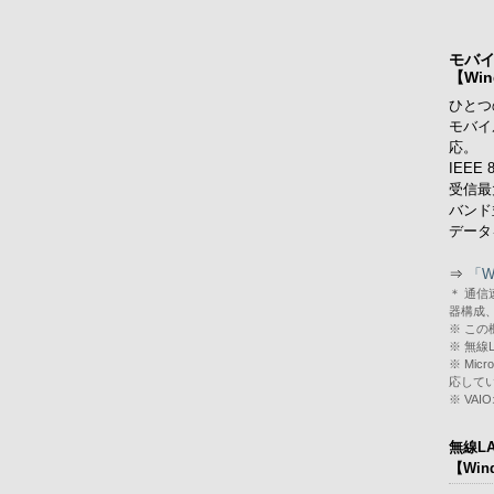
モバイ
【Wi
ひとつ
モバイ
応。
IEE
受信最
バンド
データ
⇒
「W
＊ 通
器構成
※ こ
※ 無線
※ Mic
応して
※ VA
無線L
【Wi