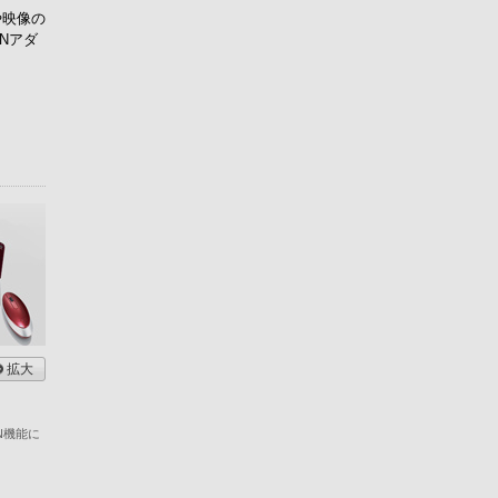
や映像の
Nアダ
拡大
AN機能に