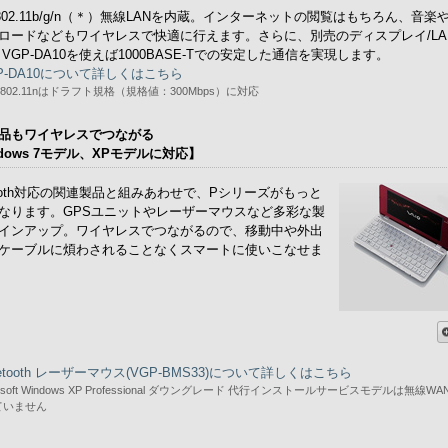
E 802.11b/g/n（＊）無線LANを内蔵。インターネットの閲覧はもちろん、音楽
ロードなどもワイヤレスで快適に行えます。さらに、別売のディスプレイ/LA
 VGP-DA10を使えば1000BASE-Tでの安定した通信を実現します。
P-DA10について詳しくはこちら
E 802.11nはドラフト規格（規格値：300Mbps）に対応
品もワイヤレスでつながる
ndows 7モデル、XPモデルに対応】
etooth対応の関連製品と組みあわせで、Pシリーズがもっと
なります。GPSユニットやレーザーマウスなど多彩な製
インアップ。ワイヤレスでつながるので、移動中や外出
ケーブルに煩わされることなくスマートに使いこなせま
uetooth レーザーマウス(VGP-BMS33)について詳しくはこちら
rosoft Windows XP Professional ダウングレード 代行インストールサービスモデルは無線W
ていません