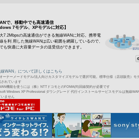
ANで、移動中でも高速通信
ndows 7モデル、XPモデルに対応】
大7.2Mbpsの高速通信ができる無線WANに対応。携帯電
線を利 用した無線WANは広い範囲を網羅しているので、
でも快適に大容量データの送受信ができます。
無線WAN」について詳しくはこちら
AIOオーナーメードモデル/法人向けカスタマイズモデルで選択可能。標準仕様（店頭販売）モ
載されています
WAN機能を使うには（株）NTTドコモとのFOMA(R)回線契約が必要です
rosoft Windows XP Professional ダウングレード 代行インストールサービスモデルは無線W
ていません