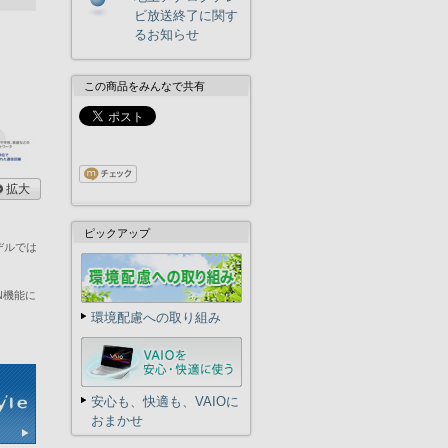
ビ放送終了に関す
るお知らせ
この商品をみんなで共有
拡大
ピックアップ
デルでは
AN機能に
環境配慮への取り組み
安心も、快適も、VAIOに
おまかせ