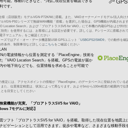
用可能。移動のときなど、つねに現在位置を確認できる
利です。
仕様（店頭販売）モデルVGN-P72K/Wに搭載。また、VAIOオーナーメードモデル/法人向け
ルVGN-P92シリーズで無線WAN機能「搭載」を選択した場合は、GPS機能が内蔵されま
IO Location Search」および「プロアトラスSV5 for VAIO」にて本機の内蔵GPSおよび外付
（別売）を使用するには、お客様による設定が必要です。詳しくは、Pシリーズに搭載され
O 電子マニュアル」をご確認ください
リーズではアイ・オー・データ機器製USB GPSユニット「
USBGPS2/SMD9
」での動作を確
動作条件、制限事項など詳しくは
こちら
をご確認ください
LAN
ANの電波情報から位置を測定する「PlaceEngine」技術を
「VAIO Location Search」を搭載。GPSの電波が届か
内や地下街などでも、位置情報を求めることが可能で
の推定には、アクセスポイントの情報が「PlaceEngine」のデータベースに登録されている
。また、位置推定精度は、状況によって異なります。およそ5mから100m程度の範囲内で位
ことを目安としてください
検索機能が充実。「プロアトラスSV5 for VAIO」
dows 7モデルに対応】
図ソフト「プロアトラスSV5 for VAIO」を搭載。取得した現在位置を地図上
ナビゲーションとして活用できます。徒歩や電車など、さまざまな移動手段