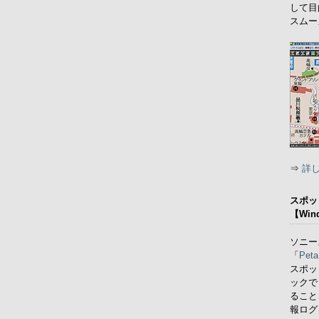
して目
スムー
⇒
詳
スポッ
【Win
ソニー
「
Pe
スポッ
ックで
ることも
報ログ