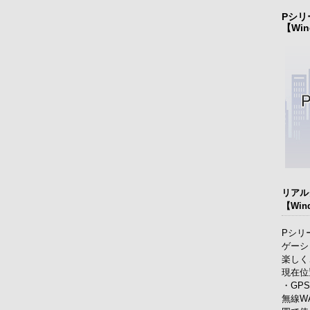
Pシ
【Wi
リアル
【Win
Pシリ
ゲーシ
楽しく
現在位
・GPS
無線W