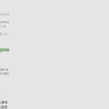
カスタマ
す
けGPSユ
ている
認してい
必要があ
置が推定
に表示
を設定