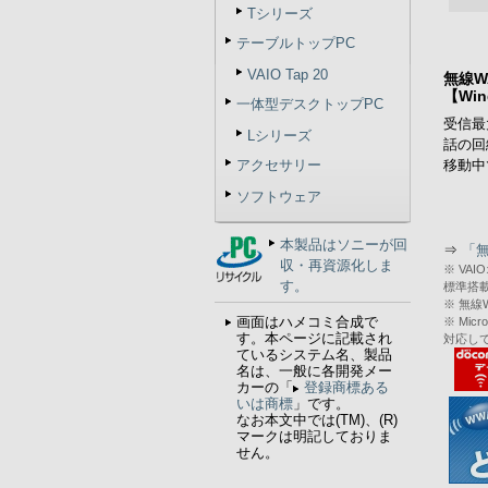
Tシリーズ
テーブルトップPC
VAIO Tap 20
無線W
【Wi
一体型デスクトップPC
受信最
Lシリーズ
話の回
移動中
アクセサリー
ソフトウェア
本製品はソニーが回
⇒
「
収・再資源化しま
※ V
す。
標準搭
※ 無線
画面はハメコミ合成で
※ Mic
す。本ページに記載され
対応し
ているシステム名、製品
名は、一般に各開発メー
カーの「
登録商標ある
いは商標
」です。
なお本文中では(TM)、(R)
マークは明記しておりま
せん。