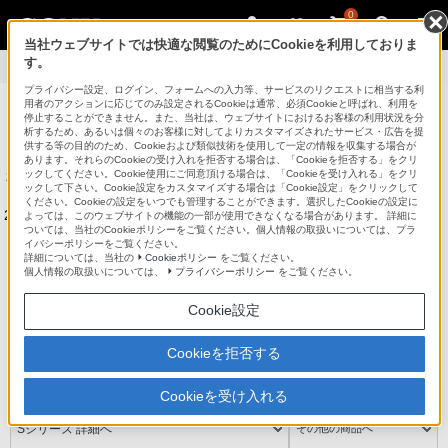
0
当社ウェブサイトでは快適な閲覧のためにCookieを利用しておりま
す。
製品情報
>
商品の特長
プライバシー設定、ログイン、フォームへの入力等、サービスのリクエストに相当する利
用者のアクションに応じてのみ設定されるCookieは通常、必須Cookieと呼ばれ、利用を
パーソナルコンピューター VAIO
停止することができません。また、当社は、ウェブサイトにおけるお客様の利用状況を分
析するため、あるいは個々のお客様に対してよりカスタマイズされたサービス・広告を提
供する等の目的のため、Cookieおよび類似技術を使用して一定の情報を収集する場合が
法人のお客様はこちら
あります。それらのCookieの受け入れを拒否する場合は、「Cookieを拒否する」をクリ
ックしてください。Cookie使用にご同意頂ける場合は、「Cookieを受け入れる」をクリ
本サイトは、2014年6月以前発売のソニー株式会社製VAIOの製品情報
ックして下さい。Cookie設定をカスタマイズする場合は「Cookie設定」をクリックして
を掲載しています。
ください。Cookieの設定をいつでも管理することができます。選択したCookieの設定に
2014年8月以降に発売されたVAIO株式会社製VAIOの製品情報は
こちら
よっては、このウェブサイトの機能の一部が使用できなくなる場合があります。 詳細に
ついては、当社のCookieポリシーをご覧ください。個人情報の取扱いについては、プラ
をご覧ください。
イバシーポリシーをご覧ください。
詳細については、当社の
Cookieポリシー
をご覧ください。
個人情報の取扱いについては、
プライバシーポリシー
をご覧ください。
ラインアップ
アクセサリー
Cookie設定
VAIOでできること
My VAIO
Cookieを拒否する
サポート
Cookieを受け入れる
Sシリーズ