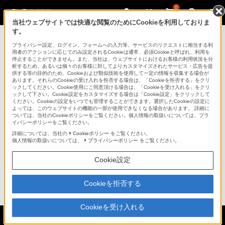
0
当社ウェブサイトでは快適な閲覧のためにCookieを利用しておりま
す。
プライバシー設定、ログイン、フォームへの入力等、サービスのリクエストに相当する利
掲載終了のお知らせ
用者のアクションに応じてのみ設定されるCookieは通常、必須Cookieと呼ばれ、利用を
停止することができません。また、当社は、ウェブサイトにおけるお客様の利用状況を分
析するため、あるいは個々のお客様に対してよりカスタマイズされたサービス・広告を提
供する等の目的のため、Cookieおよび類似技術を使用して一定の情報を収集する場合が
あります。それらのCookieの受け入れを拒否する場合は、「Cookieを拒否する」をクリ
リチャージャブルバッテリーパック「VGP-BPL15」
ックしてください。Cookie使用にご同意頂ける場合は、「Cookieを受け入れる」をクリ
は、2011年05月26日をもって掲載を終了しました。
ックして下さい。Cookie設定をカスタマイズする場合は「Cookie設定」をクリックして
ください。Cookieの設定をいつでも管理することができます。選択したCookieの設定に
よっては、このウェブサイトの機能の一部が使用できなくなる場合があります。 詳細に
商品に関するお問い合わせ等は「
統合サポート・お問
ついては、当社のCookieポリシーをご覧ください。個人情報の取扱いについては、プラ
イバシーポリシーをご覧ください。
い合わせ
」をご確認下さい。
詳細については、当社の
Cookieポリシー
をご覧ください。
個人情報の取扱いについては、
プライバシーポリシー
をご覧ください。
掲載中の商品につきましても、掲載を終了する場合が
ございます。
Cookie設定
予めご了承ください。
Cookieを拒否する
ページトップへ
Cookieを受け入れる