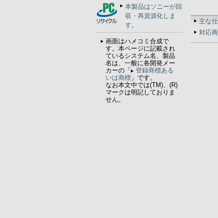
本製品はソニーが回
収・再資源化しま
主な仕
す。
対応商
画面はハメコミ合成で
す。本ページに記載され
ているシステム名、製品
名は、一般に各開発メー
カーの「
登録商標ある
いは商標
」です。
なお本文中では(TM)、(R)
マークは明記しておりま
せん。