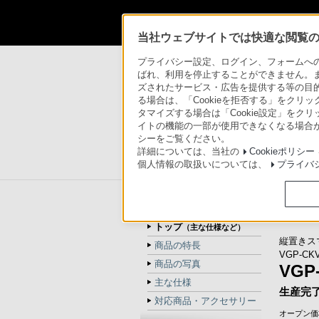
当社ウェブサイトでは快適な閲覧のた
製品情報
>
“VAIO”
>
ラインアップ
>
VGP-CKV
プライバシー設定、ログイン、フォームへの入
ばれ、利用を停止することができません。
ズされたサービス・広告を提供する等の目的の
パーソナルコンピュータ
る場合は、「Cookieを拒否する」をクリッ
タマイズする場合は「Cookie設定」をク
イトの機能の一部が使用できなくなる場合が
シーをご覧ください。
詳細については、当社の
Cookieポリシー
個人情報の取扱いについては、
プライバ
ラインアップ
アクセサリー
しっかり
VGP-CKVS1
イプ
トップ
（主な仕様など）
縦置きス
商品の特長
VGP-CK
商品の写真
VGP
主な仕様
生産完
対応商品・アクセサリー
オープン価