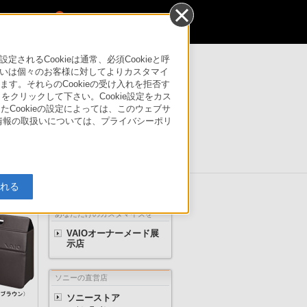
0
るCookieは通常、必須Cookieと呼
いは個々のお客様に対してよりカスタマイ
す。それらのCookieの受け入れを拒否す
法人のお客様はこちら
」をクリックして下さい。Cookie設定をカス
株式会社製VAIOの製品情報を掲載しています。
たCookieの設定によっては、このウェブサ
VAIOの製品情報は
こちら
をご覧ください。
人情報の取扱いについては、プライバシーポリ
サポート
入れる
あなただけのカスタマイズを
VAIOオーナーメード展
示店
ソニーの直営店
ソニーストア