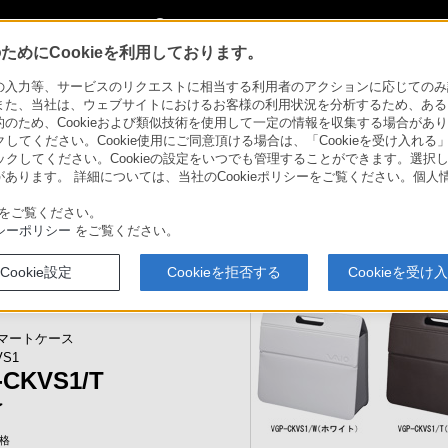
My Sonyに新規登録
サインイン
サインインするともっと便利に
めにCookieを利用しております。
S1
力等、サービスのリクエストに相当する利用者のアクションに応じてのみ設定され
また、当社は、ウェブサイトにおけるお客様の利用状況を分析するため、ある
ため、Cookieおよび類似技術を使用して一定の情報を収集する場合がありま
ー VAIO
クしてください。Cookie使用にご同意頂ける場合は、「Cookieを受け入れる
本サイトは、2014年6月以前発売のソニー
リックしてください。Cookieの設定をいつでも管理することができます。選択し
2014年8月以降に発売されたVAIO株式会社製
あります。 詳細については、当社のCookieポリシーをご覧ください。個
をご覧ください。
シーポリシー
をご覧ください。
VAIOでできること
My VAIO
Cookie設定
Cookieを拒否する
Cookieを受け
収納、すっきり置ける、縦置きタ
マートケース
VS1
-CKVS1/T
了
格