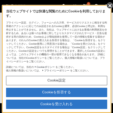
0
当社ウェブサイトでは快適な閲覧のためにCookieを利用しておりま
す。
プライバシー設定、ログイン、フォームへの入力等、サービスのリクエストに相当する利
掲載終了のお知らせ
用者のアクションに応じてのみ設定されるCookieは通常、必須Cookieと呼ばれ、利用を
停止することができません。また、当社は、ウェブサイトにおけるお客様の利用状況を分
析するため、あるいは個々のお客様に対してよりカスタマイズされたサービス・広告を提
供する等の目的のため、Cookieおよび類似技術を使用して一定の情報を収集する場合が
あります。それらのCookieの受け入れを拒否する場合は、「Cookieを拒否する」をクリ
PCキャリングバッグ「VGP-MBC30」は、2010年09月
ックしてください。Cookie使用にご同意頂ける場合は、「Cookieを受け入れる」をクリ
03日をもって掲載を終了しました。
ックして下さい。Cookie設定をカスタマイズする場合は「Cookie設定」をクリックして
ください。Cookieの設定をいつでも管理することができます。選択したCookieの設定に
よっては、このウェブサイトの機能の一部が使用できなくなる場合があります。 詳細に
商品に関するお問い合わせ等は「
統合サポート・お問
ついては、当社のCookieポリシーをご覧ください。個人情報の取扱いについては、プラ
イバシーポリシーをご覧ください。
い合わせ
」をご確認下さい。
詳細については、当社の
Cookieポリシー
をご覧ください。
個人情報の取扱いについては、
プライバシーポリシー
をご覧ください。
掲載中の商品につきましても、掲載を終了する場合が
ございます。
Cookie設定
予めご了承ください。
Cookieを拒否する
ページトップへ
Cookieを受け入れる