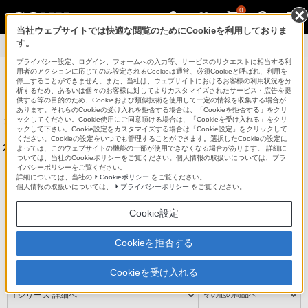
0
当社ウェブサイトでは快適な閲覧のためにCookieを利用しておりま
す。
製品情報
>
商品の特長
プライバシー設定、ログイン、フォームへの入力等、サービスのリクエストに相当する利
用者のアクションに応じてのみ設定されるCookieは通常、必須Cookieと呼ばれ、利用を
パーソナルコンピューター VAIO
停止することができません。また、当社は、ウェブサイトにおけるお客様の利用状況を分
析するため、あるいは個々のお客様に対してよりカスタマイズされたサービス・広告を提
供する等の目的のため、Cookieおよび類似技術を使用して一定の情報を収集する場合が
法人のお客様はこちら
あります。それらのCookieの受け入れを拒否する場合は、「Cookieを拒否する」をクリ
ックしてください。Cookie使用にご同意頂ける場合は、「Cookieを受け入れる」をクリ
本サイトは、2014年6月以前発売のソニー株式会社製VAIOの製品情報
ックして下さい。Cookie設定をカスタマイズする場合は「Cookie設定」をクリックして
を掲載しています。
ください。Cookieの設定をいつでも管理することができます。選択したCookieの設定に
2014年8月以降に発売されたVAIO株式会社製VAIOの製品情報は
こちら
よっては、このウェブサイトの機能の一部が使用できなくなる場合があります。 詳細に
ついては、当社のCookieポリシーをご覧ください。個人情報の取扱いについては、プラ
をご覧ください。
イバシーポリシーをご覧ください。
詳細については、当社の
Cookieポリシー
をご覧ください。
個人情報の取扱いについては、
プライバシーポリシー
をご覧ください。
ラインアップ
アクセサリー
Cookie設定
VAIOでできること
My VAIO
Cookieを拒否する
サポート
Cookieを受け入れる
Yシリーズ