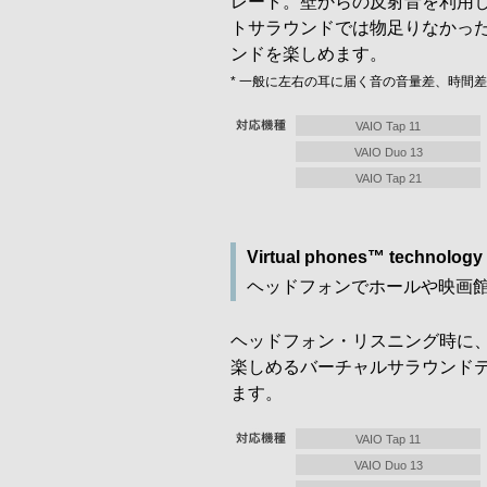
レート。壁からの反射音を利用
トサラウンドでは物足りなかっ
ンドを楽しめます。
* 一般に左右の耳に届く音の音量差、時間
VAIO Tap 11
VAIO Duo 13
VAIO Tap 21
Virtual phones™ technology
ヘッドフォンでホールや映画
ヘッドフォン・リスニング時に
楽しめるバーチャルサラウンド
ます。
VAIO Tap 11
VAIO Duo 13