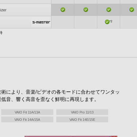
izer
*2
時
術により、音楽/ビデオの各モードに合わせてワンタッ
重低音、響く高音を歪なく鮮明に再現します。
VAIO Fit 11A/13A
VAIO Pro 11/13
VAIO Fit 14A/15A
VAIO Fit 14E/15E