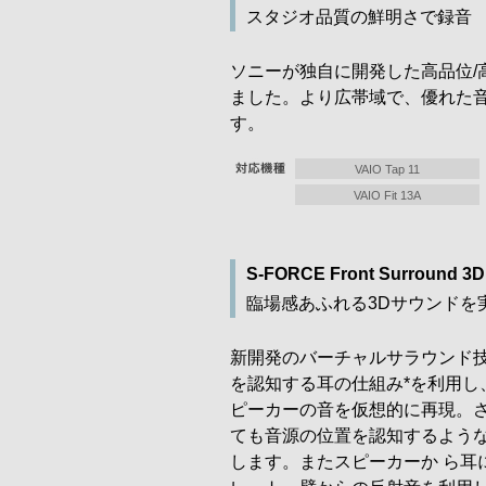
スタジオ品質の鮮明さで録音
ソニーが独自に開発した高品位/高音
ました。より広帯域で、優れた
す。
VAIO Tap 11
VAIO Fit 13A
S-FORCE Front Surround 3D
臨場感あふれる3Dサウンドを
新開発のバーチャルサラウンド技術「S-
を認知する耳の仕組み*を利用
ピーカーの音を仮想的に再現。
ても音源の位置を認知するよう
します。またスピーカーか ら耳