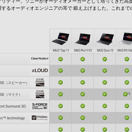
オリティー。ソニーがオーディオメーカーとして培ってきた高
するオーディオエンジニアの耳で 鍛え上げました。これまで
。
HASE（スピーカー）
*1
HASE（マイク）
nt Surround 3D
nes™ technology