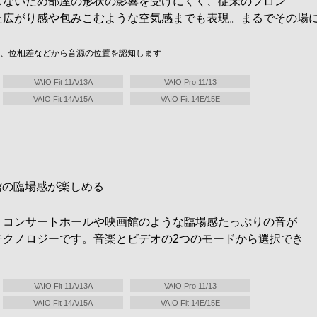
しないため部屋の形状の影響を受けにくく、従来のフロン
た広がり感や包みこむような空気感までも表現。まるでその場に
差、位相差などから音源の位置を認知します
VAIO Fit 11A/13A
VAIO Pro 11/13
VAIO Fit 14A/15A
VAIO Fit 14E/15E
館の臨場感が楽しめる
、コンサートホールや映画館のような臨場感たっぷりの音が
テクノロジーです。音楽とビデオの2つのモードから選択でき
VAIO Fit 11A/13A
VAIO Pro 11/13
VAIO Fit 14A/15A
VAIO Fit 14E/15E