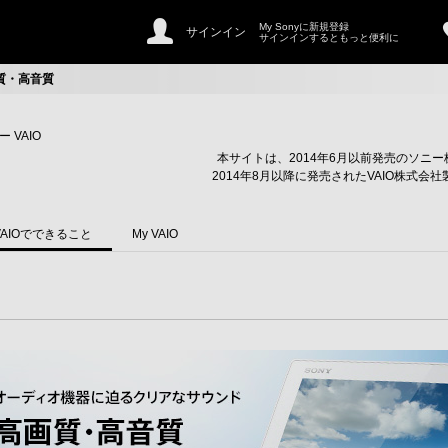
My Sonyに新規登録
サインイン
サインインするともっと便利に
質・高音質
 VAIO
本サイトは、2014年6月以前発売のソニー
2014年8月以降に発売されたVAIO株式会社
VAIOでできること
My VAIO