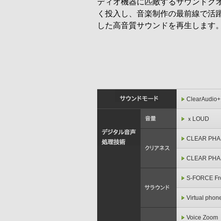
ディオ機器に匹敵するサウンドク
く投入し、音楽制作の最前線で活躍
した高音質サウンドを再生します
ClearAudio+
ｘLOUD
CLEAR P
CLEAR P
S-FORCE Fro
Virtual pho
Voice Zoom