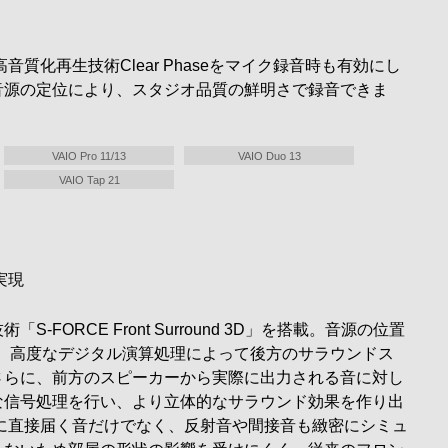
質化再生技術Clear Phaseをマイク録音時も有効にし
音源の定位により、スタジオ品質の鮮明さで録音できま
VAIO Pro 11/13
VAIO Duo 13
VAIO Tap 21
実現
FORCE Front Surround 3D」を搭載。音源の位置
し、高度なデジタル演算処理によって後方のサラウンドス
さらに、前方のスピーカーから実際に出力される音に対し
な信号処理を行い、より立体的なサラウンド効果を作り出
に直接届く音だけでなく、反射音や間接音も緻密にシミュ