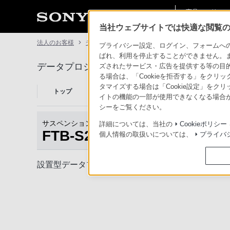
商品・ソリュー
法人のお客様
ン情報
当社ウェブサイトでは快適な閲覧のた
法人のお客様
データプロジェクター
FTB-S20
プライバシー設定、ログイン、フォームへの入
ばれ、利用を停止することができません。
データプロジェクター
ズされたサービス・広告を提供する等の目的の
る場合は、「Cookieを拒否する」をクリッ
タマイズする場合は「Cookie設定」をク
トップ
商品一覧
関連商品
事例紹介
イトの機能の一部が使用できなくなる場合が
シーをご覧ください。
サスペンションサポート
詳細については、当社の
Cookieポリシー
FTB-S20
個人情報の取扱いについては、
プライバ
商品トップ
設置型データプロジェクター用サスペンションサポ