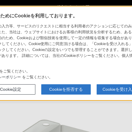
ショ
総合サポート・お問
ご購入検討
い合わせ
めにCookieを利用しております。
力等、サービスのリクエストに相当する利用者のアクションに応じてのみ設定され
また、当社は、ウェブサイトにおけるお客様の利用状況を分析するため、ある
ため、Cookieおよび類似技術を使用して一定の情報を収集する場合がありま
クしてください。Cookie使用にご同意頂ける場合は、「Cookieを受け入れる
リックしてください。Cookieの設定をいつでも管理することができます。選択し
あります。 詳細については、当社のCookieポリシーをご覧ください。個
をご覧ください。
シーポリシー
をご覧ください。
対応商品・
主な仕様
関連資料
アクセサリー
Cookie設定
Cookieを拒否する
Cookieを受け
ート