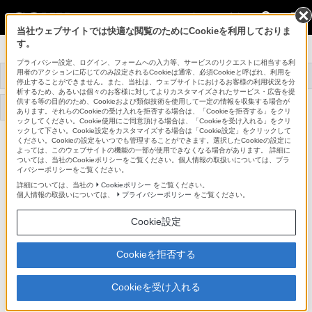
法人のお客様
当社ウェブサイトでは快適な閲覧のためにCookieを利用しておりま
す。
データプロジェクター
プライバシー設定、ログイン、フォームへの入力等、サービスのリクエストに相当する利
用者のアクションに応じてのみ設定されるCookieは通常、必須Cookieと呼ばれ、利用を
トップ
商品一覧
関連商品
事例紹介
停止することができません。また、当社は、ウェブサイトにおけるお客様の利用状況を分
析するため、あるいは個々のお客様に対してよりカスタマイズされたサービス・広告を提
供する等の目的のため、Cookieおよび類似技術を使用して一定の情報を収集する場合が
サポート・お問い合わせ
あります。それらのCookieの受け入れを拒否する場合は、「Cookieを拒否する」をクリ
ックしてください。Cookie使用にご同意頂ける場合は、「Cookieを受け入れる」をクリ
ックして下さい。Cookie設定をカスタマイズする場合は「Cookie設定」をクリックして
ください。Cookieの設定をいつでも管理することができます。選択したCookieの設定に
LKRI-005
よっては、このウェブサイトの機能の一部が使用できなくなる場合があります。 詳細に
ついては、当社のCookieポリシーをご覧ください。個人情報の取扱いについては、プラ
イバシーポリシーをご覧ください。
HDCP DVIボード
LKRI-005
詳細については、当社の
Cookieポリシー
をご覧ください。
個人情報の取扱いについては、
プライバシーポリシー
をご覧ください。
Cookie設定
商品の特長
Cookieを拒否する
●HDCP対応DVI入力ボード
外部コンピューターなどを接続し、デジタルのDVI信号
Cookieを受け入れる
（プログレッシブのみ）を入力することができます。一