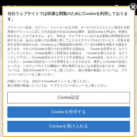
法人のお客様
当社ウェブサイトでは快適な閲覧のためにCookieを利用しておりま
す。
映像制作機器 XDCAM／NXCAM
プライバシー設定、ログイン、フォームへの入力等、サービスのリクエストに相当する利
用者のアクションに応じてのみ設定されるCookieは通常、必須Cookieと呼ばれ、利用を
停止することができません。また、当社は、ウェブサイトにおけるお客様の利用状況を分
トップ
XDCAM/NXCAMとは
商品一覧
事例紹介
析するため、あるいは個々のお客様に対してよりカスタマイズされたサービス・広告を提
供する等の目的のため、Cookieおよび類似技術を使用して一定の情報を収集する場合が
あります。それらのCookieの受け入れを拒否する場合は、「Cookieを拒否する」をクリ
アプリケーションソフト
機器アップデートファー
サポート・お問い合わせ
ックしてください。Cookie使用にご同意頂ける場合は、「Cookieを受け入れる」をクリ
ウェア/ドライバ
ムウェア
ックして下さい。Cookie設定をカスタマイズする場合は「Cookie設定」をクリックして
ください。Cookieの設定をいつでも管理することができます。選択したCookieの設定に
よっては、このウェブサイトの機能の一部が使用できなくなる場合があります。 詳細に
PMW-RX50
ついては、当社のCookieポリシーをご覧ください。個人情報の取扱いについては、プラ
イバシーポリシーをご覧ください。
詳細については、当社の
Cookieポリシー
をご覧ください。
HD-SDI入出力を装備し、バッテリー駆動に対応した小型軽量な
個人情報の取扱いについては、
プライバシーポリシー
をご覧ください。
XDCAMレコーダー
Cookie設定
XDCAM HD422フィールドレコーダー
PMW-RX50
Cookieを拒否する
生産完了
Cookieを受け入れる
希望小売価格583,000円(税込)