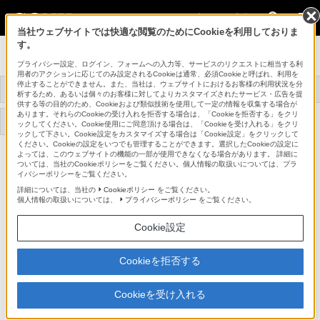
法人のお客様
当社ウェブサイトでは快適な閲覧のためにCookieを利用しておりま
す。
映像制作機器 XDCAM／NXCAM
プライバシー設定、ログイン、フォームへの入力等、サービスのリクエストに相当する利
用者のアクションに応じてのみ設定されるCookieは通常、必須Cookieと呼ばれ、利用を
停止することができません。また、当社は、ウェブサイトにおけるお客様の利用状況を分
トップ
XDCAM/NXCAMとは
商品一覧
事例紹介
析するため、あるいは個々のお客様に対してよりカスタマイズされたサービス・広告を提
供する等の目的のため、Cookieおよび類似技術を使用して一定の情報を収集する場合が
あります。それらのCookieの受け入れを拒否する場合は、「Cookieを拒否する」をクリ
アプリケーションソフト
機器アップデートファー
サポート・お問い合わせ
ックしてください。Cookie使用にご同意頂ける場合は、「Cookieを受け入れる」をクリ
ウェア/ドライバ
ムウェア
ックして下さい。Cookie設定をカスタマイズする場合は「Cookie設定」をクリックして
ください。Cookieの設定をいつでも管理することができます。選択したCookieの設定に
よっては、このウェブサイトの機能の一部が使用できなくなる場合があります。 詳細に
PXW-X320
ついては、当社のCookieポリシーをご覧ください。個人情報の取扱いについては、プラ
イバシーポリシーをご覧ください。
詳細については、当社の
Cookieポリシー
をご覧ください。
1/2インチ Exmor 3CMOSセンサーと4:2:2 10bit XAVC Intra/Long
個人情報の取扱いについては、
プライバシーポリシー
をご覧ください。
コーデックを搭載し、さらなる画質・機能向上を果たしたXDCAM
ショルダーカムコーダー
Cookie設定
XDCAMメモリーカムコーダー
Cookieを拒否する
PXW-X320
販売終了
Cookieを受け入れる
希望小売価格1,298,000円(税込)