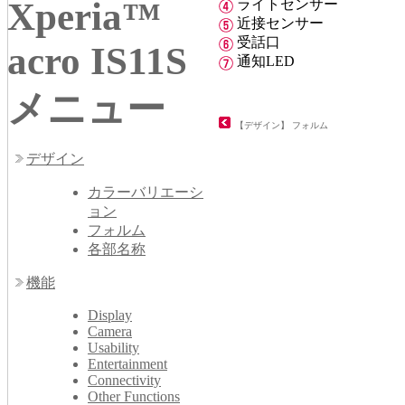
Xperia™
ライトセンサー
近接センサー
受話口
acro IS11S
通知LED
メニュー
【デザイン】 フォルム
デザイン
カラーバリエーシ
ョン
フォルム
各部名称
機能
Display
Camera
Usability
Entertainment
Connectivity
Other Functions