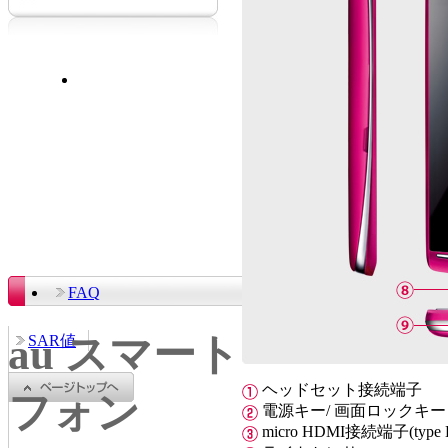
FAQ
au スマート
SAR値
ヘッドセット接続端子
フォン
電源キー/ 画面ロックキー
micro HDMI接続端子(type 