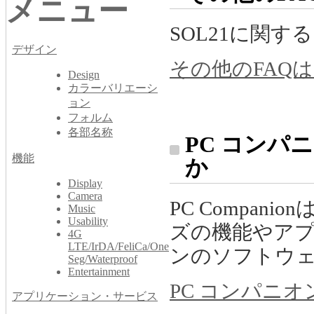
メニュー
SOL21に関
デザイン
その他のFAQ
Design
カラーバリエーシ
ョン
フォルム
各部名称
PC コンパニ
機能
か
Display
Camera
PC Compa
Music
Usability
ズの機能やア
4G
LTE/IrDA/FeliCa/One
ンのソフトウ
Seg/Waterproof
Entertainment
PC コンパニオン
アプリケーション・サービス