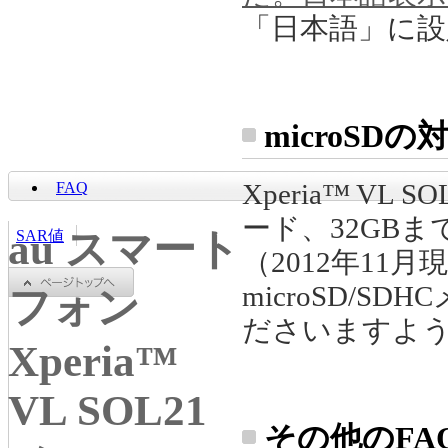
「日本語」に
microS
Xperia™ VL
FAQ
ード、32GBま
au スマート
SAR値
（2012年11
microSD/
フォン
ださいますよ
Xperia™
VL SOL21
その他のFA