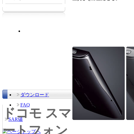
ダウンロード
FAQ
ドコモ スマ
SAR値
ートフォン